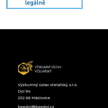
Výzkumný ústav včelařský, s.r.o.
Dol 94
252 66 Máslovice
beedol@beedol.cz