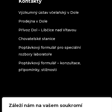
Kontakty
Výzkumný ústav včelařský v Dole
Prodejna v Dole
Přívoz Dol – Libčice nad Vltavou
Chovatelské stanice
Poptávkový formulář pro speciální
rozbory laboratoře
Poptávkový formulář – konzultace,
připomínky, stížnosti
Záleží nám na vašem soukromí
Texty na stránkách beedol.cz podléhají