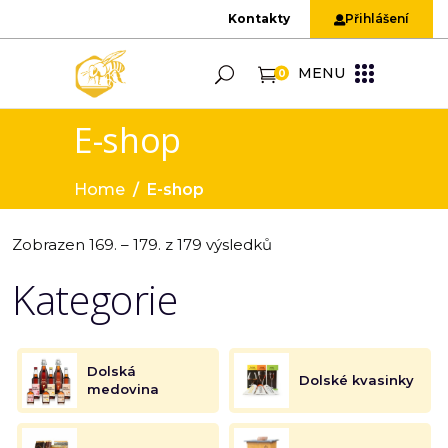
Kontakty
Přihlášení
MENU
0
E-shop
Home
/
E-shop
Zobrazen 169. – 179. z 179 výsledků
Kategorie
Dolská
Dolské kvasinky
medovina