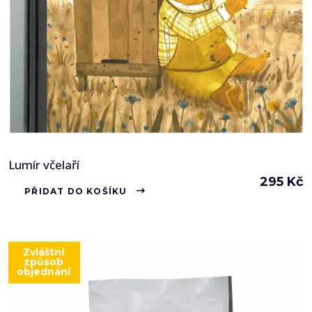
Lumír včelaří
295
Kč
PŘIDAT DO KOŠÍKU
Zvláštní
způsob
objednání