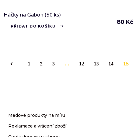
Háčky na Gabon (50 ks)
80
Kč
PŘIDAT DO KOŠÍKU
15
1
2
3
…
12
13
14
Medové produkty na míru
Reklamace a vrácení zboží
Ceník dopravy e-shopu