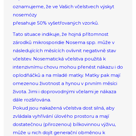
oznamujeme, že ve Vašich včelstvech výskyt
nosemózy
přesahuje 50% vyšetřovaných vzorků.
Tato situace indikuje, že hojná přítomnost
zárodků mikrosporidie Nosema spp. může v
následujících měsících ovlivnit negativně stav
včelstev. Nosematická včelstva použitá k
intenzivnímu chovu mohou přenést nákazu i do
oplodňáčků a na mladé matky. Matky pak mají
omezenou životnost a hynou v prvním měsíci
života. Jimi i doprovodnými včelami je nákaza
dále rozšiřována.
Pokud jsou nakažená včelstva dost silná, aby
zvládala vyhřívání úlového prostoru a mají
dostatečnou (přirozenou) bílkovinnou výživu,
může u nich dojít generační obměnou k