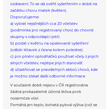
ozdravení. To se dá ověřit vyšetřením v době na
začátku chovu matek (květen).
Doporučujeme:
a) vybrat nejsilnějších cca 20 včelstev
(podmínka pro registrovaný chov) do chovné
skupiny s odpovídající péčí.
b) poslat v květnu na opakované vyšetření
(odběr létavek z česna kolem poledne).
c) pro plnění oplodňáčků používat včely z jiných
silných včelstev, nejlépe jiných stanovišť
d) účastňovat se pravidelných aktivů chovů, kde
je možno získat další odborné informace
V současné době nejsou v ČR registrována
žádná prokazatelně účinná léčiva proti
nosemóze včel.
Pomáhá jen teplo, bohatá pylová výživa (což se