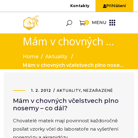
Kontakty
Přihlášení
MENU
0
Mám v chovných včelstvech plno nosemy – co dál?
Home
/
Aktuality
/
Mám v chovných včelstvech plno nosemy – co dál?
1. 2. 2012
AKTUALITY
,
NEZAŘAZENÉ
Mám v chovných včelstvech plno
nosemy – co dál?
Chovatelé matek mají povinnost každoročně
posílat vzorky včel do laboratoře na vyšetření
nosemózy a akrapidózy.