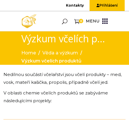
Kontakty
Přihlášení
MENU
0
Výzkum včelích produktů
Home
/
Věda a výzkum
/
Výzkum včelích produktů
Nedílnou součástí včelařství jsou včelí produkty – med,
vosk, mateří kašička, propolis, případně včelí jed.
V oblasti chemie včelích produktů se zabýváme
následujícími projekty: