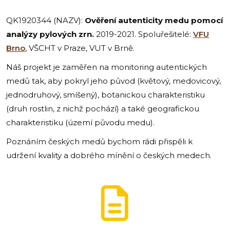
QK1920344 (NAZV):
Ověření autenticity medu pomocí
analýzy pylových zrn.
2019-2021. Spoluřešitelé:
VFU
Brno
, VŠCHT v Praze, VUT v Brně.
Náš projekt je zaměřen na monitoring autentických
medů tak, aby pokryl jeho původ (květový, medovicový,
jednodruhový, smíšený), botanickou charakteristiku
(druh rostlin, z nichž pochází) a také geografickou
charakteristiku (území původu medu).
Poznáním českých medů bychom rádi přispěli k
udržení kvality a dobrého mínění o českých medech.