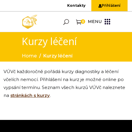
Kontakty
Přihlášení
MENU
0
Kurzy léčení
Home
/
Kurzy léčení
VÚVč každoročně pořádá kurzy diagnostiky a léčení
včelích nemocí. Přihlášení na kurz je možné online po
vypsání termínu. Seznam všech kurzů VÚVč naleznete
na
stránkách s kurzy
.