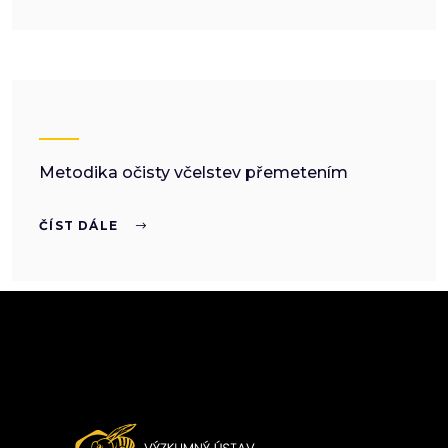
Metodika očisty včelstev přemetením
ČÍST DÁLE