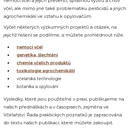
nemoci včel a jejich prevenci, správnou výživu a chov
včel, ale mimo jiné také problematiku pesticidů a jiných
agrochemikálií ve vztahu k opylovačům.
Výčet některých výzkumných projektů a otázek, na
jejichž řešení se podílíme, si můžete prohlédnout níže.
nemoci včel
genetika, šlechtění
chemie včelích produktů
toxikologie agrochemikálií
včelařská technologie
botanika a opylování
Výsledky, které jsou použitelné v praxi, publikujeme na
našich přednáškách a v časopisech, zejména ve
Včelařství. Řada praktických poznatků je zapracována
do textu našich publikací, které můžete zakoupit.