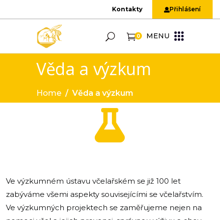
Kontakty
Přihlášení
MENU
0
Věda a výzkum
Home
/
Věda a výzkum
Ve výzkumném ústavu včelařském se již 100 let
zabýváme všemi aspekty souvisejícími se včelařstvím.
Ve výzkumných projektech se zaměřujeme nejen na