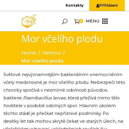
Kontakty
Přihlášení
MENU
0
Mor včelího plodu
Home
/
Nemoci
/
Mor včelího plodu
Světově nejvýznamnějším bakteriálním onemocněním
včely medonosné je mor včelího plodu. Nebezpečí této
choroby spočívá v nesmírné odolnosti původce,
bakterie
Paenibacillus larvae
, která přežívá mimo tělo
hostitele v podobě odolných spor. Hlavním úkolem
těchto stádií je přečkat nepříznivé podmínky. Po
desítky let tak mohou skrytě čekat ve starých úlech, na
včelařském vybavení, uskladněných souších či v