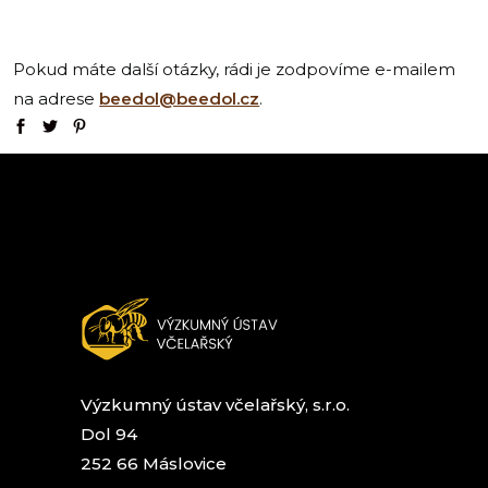
Pokud máte další otázky, rádi je zodpovíme e-mailem
na adrese
beedol@beedol.cz
.
Výzkumný ústav včelařský, s.r.o.
Dol 94
252 66 Máslovice