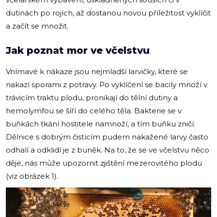
dutinách po rojích, až dostanou novou příležitost vyklíčit
a začít se množit.
Jak poznat mor ve včelstvu
Vnímavé k nákaze jsou nejmladší larvičky, které se
nakazí sporami z potravy. Po vyklíčení se bacily množí v
trávicím traktu plodu, pronikají do tělní dutiny a
hemolymfou se šíří do celého těla. Bakterie se v
buňkách tkání hostitele namnoží, a tím buňku zničí.
Dělnice s dobrým čistícím pudem nakažené larvy často
odhalí a odklidí je z buněk. Na to, že se ve včelstvu něco
děje, nás může upozornit zjištění mezerovitého plodu
(viz obrázek 1).