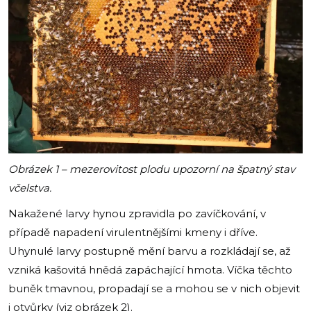
Obrázek 1 – mezerovitost plodu upozorní na špatný stav
včelstva.
Nakažené larvy hynou zpravidla po zavíčkování, v
případě napadení virulentnějšími kmeny i dříve.
Uhynulé larvy postupně mění barvu a rozkládají se, až
vzniká kašovitá hnědá zapáchající hmota. Víčka těchto
buněk tmavnou, propadají se a mohou se v nich objevit
i otvůrky (viz obrázek 2).