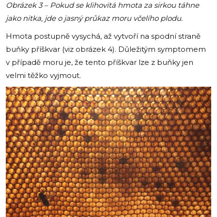
Obrázek 3 – Pokud se klihovitá hmota za sirkou táhne
jako nitka, jde o jasný průkaz moru včelího plodu.
Hmota postupně vysychá, až vytvoří na spodní straně
buňky příškvar (viz obrázek 4). Důležitým symptomem
v případě moru je, že tento příškvar lze z buňky jen
velmi těžko vyjmout.