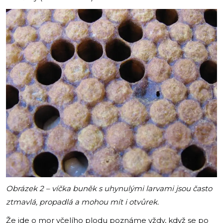
Obrázek 2 – víčka buněk s uhynulými larvami jsou často
ztmavlá, propadlá a mohou mít i otvůrek.
Že jde o mor včelího plodu poznáme vždy, když se po