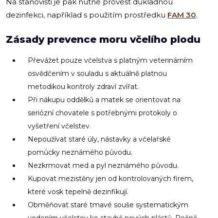
Na stanovišti je pak nutné provést důkladnou
dezinfekci, například s použitím prostředku
FAM 30
.
Zásady prevence moru včelího plodu
Převážet pouze včelstva s platným veterinárním
osvědčením v souladu s aktuálně platnou
metodikou kontroly zdraví zvířat.
Při nákupu oddělků a matek se orientovat na
seriózní chovatele s potřebnými protokoly o
vyšetření včelstev.
Nepoužívat staré úly, nástavky a včelařské
pomůcky neznámého původu.
Nezkrmovat med a pyl neznámého původu.
Kupovat mezistěny jen od kontrolovaných firem,
které vosk tepelně dezinfikují.
Obměňovat staré tmavé souše systematickým
vedením včelstev ke stavbě nových plástů. Ročně