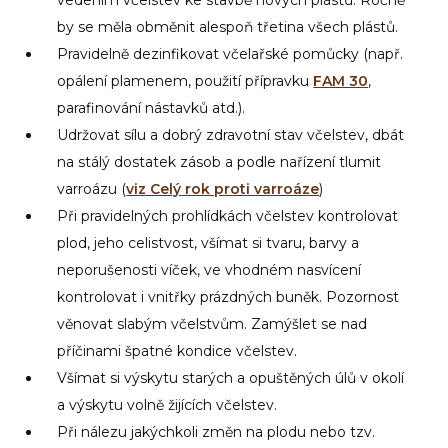
by se měla obměnit alespoň třetina všech plástů.
Pravidelně dezinfikovat včelařské pomůcky (např.
opálení plamenem, použití přípravku
FAM 30
,
parafinování nástavků atd.).
Udržovat sílu a dobrý zdravotní stav včelstev, dbát
na stálý dostatek zásob a podle nařízení tlumit
varroázu (
viz Celý rok proti varroáze
)
Při pravidelných prohlídkách včelstev kontrolovat
plod, jeho celistvost, všímat si tvaru, barvy a
neporušenosti víček, ve vhodném nasvícení
kontrolovat i vnitřky prázdných buněk. Pozornost
věnovat slabým včelstvům. Zamýšlet se nad
příčinami špatné kondice včelstev.
Všímat si výskytu starých a opuštěných úlů v okolí
a výskytu volně žijících včelstev.
Při nálezu jakýchkoli změn na plodu nebo tzv.