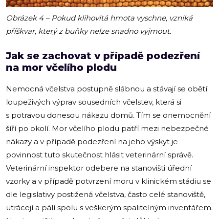
Obrázek 4 – Pokud klihovitá hmota vyschne, vzniká
příškvar, který z buňky nelze snadno vyjmout.
Jak se zachovat v případě podezření
na mor včelího plodu
Nemocná včelstva postupně slábnou a stávají se obětí
loupeživých výprav sousedních včelstev, která si
s potravou donesou nákazu domů. Tím se onemocnění
šíří po okolí. Mor včelího plodu patří mezi nebezpečné
nákazy a v případě podezření na jeho výskyt je
povinnost tuto skutečnost hlásit veterinární správě.
Veterinární inspektor odebere na stanovišti úřední
vzorky a v případě potvrzení moru v klinickém stádiu se
dle legislativy postižená včelstva, často celé stanoviště,
utrácejí a pálí spolu s veškerým spalitelným inventářem.