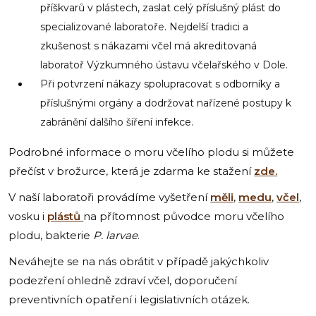
příškvarů v plástech, zaslat celý příslušný plást do
specializované laboratoře. Nejdelší tradici a
zkušenost s nákazami včel má akreditovaná
laboratoř Výzkumného ústavu včelařského v Dole.
Při potvrzení nákazy spolupracovat s odborníky a
příslušnými orgány a dodržovat nařízené postupy k
zabránění dalšího šíření infekce.
Podrobné informace o moru včelího plodu si můžete
přečíst v brožurce, která je zdarma ke stažení
zde.
V naší laboratoři provádíme vyšetření
měli
,
medu
,
včel
,
vosku i
plástů
na přítomnost původce moru včelího
plodu, bakterie
P. larvae
.
Neváhejte se na nás obrátit v případě jakýchkoliv
podezření ohledně zdraví včel, doporučení
preventivních opatření i legislativních otázek.