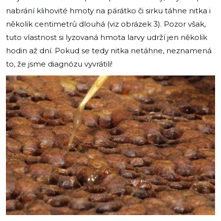
nabrání klihovité hmoty na párátko či sirku táhne nitka i
několik centimetrů dlouhá (viz obrázek 3). Pozor však,
tuto vlastnost si lyzovaná hmota larvy udrží jen několik
hodin až dní. Pokud se tedy nitka netáhne, neznamená
to, že jsme diagnózu vyvrátili!