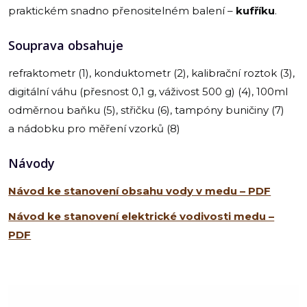
praktickém snadno přenositelném balení –
kufříku
.
Souprava obsahuje
refraktometr (1), konduktometr (2), kalibrační roztok (3),
digitální váhu (přesnost 0,1 g, váživost 500 g) (4), 100ml
odměrnou baňku (5), střičku (6), tampóny buničiny (7)
a nádobku pro měření vzorků (8)
Návody
Návod ke stanovení obsahu vody v medu – PDF
Návod ke stanovení elektrické vodivosti medu –
PDF