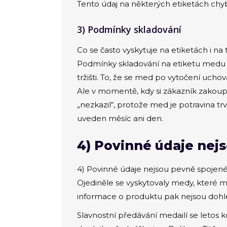
Tento údaj na některých etiketách chy
3) Podmínky skladování
Co se často vyskytuje na etiketách i n
Podmínky skladování na etiketu medu 
tržišti. To, že se med po vytočení uch
Ale v momentě, kdy si zákazník zakoupí
„nezkazil“, protože med je potravina tr
uveden měsíc ani den.
4) Povinné údaje nej
4) Povinné údaje nejsou pevně spojen
Ojediněle se vyskytovaly medy, které m
informace o produktu pak nejsou dohl
Slavnostní předávání medailí se letos 