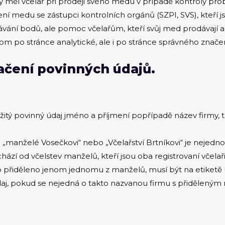
by měl včelař při prodeji svého medu v případě kontroly pr
í medu se zástupci kontrolních orgánů (SZPI, SVS), kteří js
ní bodů, ale pomoc včelařům, kteří svůj med prodávají a cht
m po stránce analytické, ale i po stránce správného značen
ačení povinných údajů.
žitý povinný údaj jméno a příjmení popřípadě název firmy,
manželé Vosečkovi“ nebo „Včelařství Brtníkovi“ je nejedn
zí od včelstev manželů, kteří jsou oba registrovaní včelaři
íslo přiděleno jenom jednomu z manželů, musí být na etiket
údaj, pokud se nejedná o takto nazvanou firmu s přiděleným 