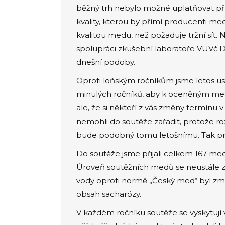
běžný trh nebylo možné uplatňovat pří
kvality, kterou by přímí producenti me
kvalitou medu, než požaduje tržní síť
spolupráci zkušební laboratoře VUVč D
dnešní podoby.
Oproti loňským ročníkům jsme letos uspo
minulých ročníků, aby k oceněným medů
ale, že si někteří z vás změny termínu 
nemohli do soutěže zařadit, protože r
bude podobný tomu letošnímu. Tak prosí
Do soutěže jsme přijali celkem 167 medů
Úroveň soutěžních medů se neustále zl
vody oproti normě „Český med“ byl z
obsah sacharózy.
V každém ročníku soutěže se vyskytují 