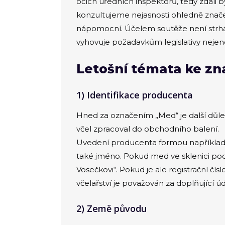
očích úředních inspektorů, tedy zdali 
konzultujeme nejasnosti ohledně značen
nápomocní. Účelem soutěže není strhává
vyhovuje požadavkům legislativy nejeno
Letošní témata ke zn
1) Identifikace producenta
Hned za označením „Med“ je další důle
včel zpracoval do obchodního balení.
Uvedení producenta formou například „
také jméno. Pokud med ve sklenici pochá
Vosečkovi“. Pokud je ale registrační č
včelařství je považován za doplňující 
2) Země původu