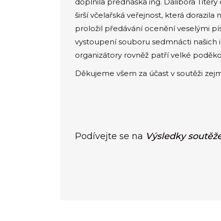
doplnila přednáška ing. Dalibora Titěr
širší včelařská veřejnost, která doraz
proložil předávání ocenění veselými pí
vystoupení souboru sedmnácti našich i z
organizátory rovněž patří velké poděko
Děkujeme všem za účast v soutěži zejmé
Podívejte se na
Výsledky soutěž