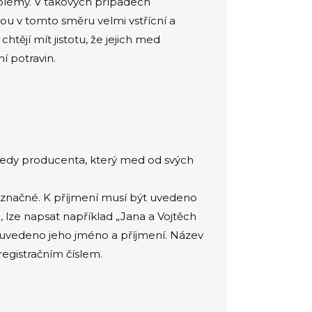
oblémy. V takových případech
ou v tomto směru velmi vstřícní a
ějí mít jistotu, že jejich med
í potravin.
 tedy producenta, který med od svých
označné. K příjmení musí být uvedeno
, lze napsat například „Jana a Vojtěch
ě uvedeno jeho jméno a příjmení. Název
registračním číslem.