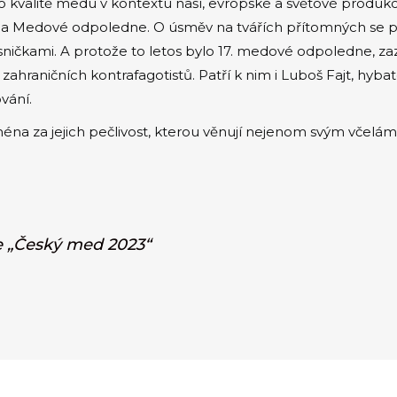
y o kvalitě medu v kontextu naší, evropské a světové produ
ila na Medové odpoledne. O úsměv na tvářích přítomných se p
sničkami. A protože to letos bylo 17. medové odpoledne, za
ahraničních kontrafagotistů. Patří k nim i Luboš Fajt, hybat
vání.
na za jejich pečlivost, kterou věnují nejenom svým včelám,
e „Český med 2023“