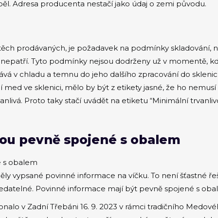
běl. Adresa producenta nestačí jako údaj o zemi původu.
a těch prodávaných, je požadavek na podmínky skladování, 
nepatří. Tyto podmínky nejsou dodrženy už v momentě, kd
ovává v chladu a temnu do jeho dalšího zpracování do sklenic
 med ve sklenici, mělo by být z etikety jasné, že ho nemusí
vanlivá. Proto taky stačí uvádět na etiketu “Minimální trvan
sou pevně spojené s obalem
é s obalem
ěly vypsané povinné informace na víčku. To není šťastné ře
edatelné. Povinné informace mají být pevně spojené s oba
konalo v Zadní Třebáni 16. 9. 2023 v rámci tradičního Medo