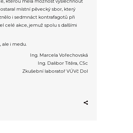
kce, kterou měla možnost vyslechnout
ostaral místní pěvecký sbor, který
znělo i sedmnáct kontrafagotů při
el celé akce, jemuž spolu s dalšími
 ale i medu.
Ing. Marcela Vořechovská
Ing. Dalibor Titěra, CSc
Zkušební laboratoř VÚVč Dol