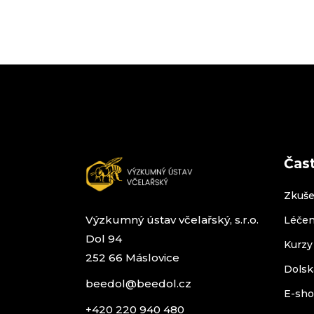
Čas
Zkuše
Výzkumný ústav včelařský, s.r.o.
Léčen
Dol 94
Kurzy
252 66 Máslovice
Dolsk
beedol@beedol.cz
E-sh
+420 220 940 480