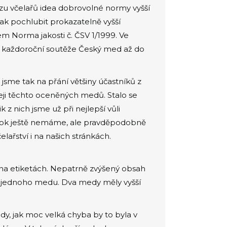
zu včelařů idea dobrovolné normy vyšší
ak pochlubit prokazatelně vyšší
m Norma jakosti č. ČSV 1/1999. Ve
a každoroční soutěže Český med až do
jsme tak na přání většiny účastníků z
eji těchto oceněných medů. Stalo se
z nich jsme už při nejlepší vůli
í rok ještě nemáme, ale pravděpodobně
ařství i na našich stránkách.
 na etiketách. Nepatrně zvýšený obsah
 jednoho medu. Dva medy měly vyšší
dy, jak moc velká chyba by to byla v