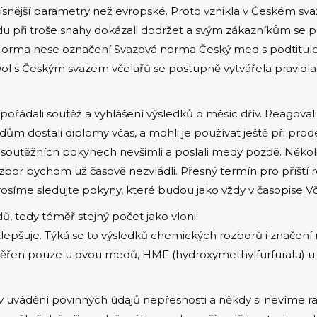
snější parametry než evropské. Proto vznikla v Českém sva
du při troše snahy dokázali dodržet a svým zákazníkům se p
. Norma nese označení Svazová norma Český med s podtitule
ol s Českým svazem včelařů se postupně vytvářela pravidl
řádali soutěž a vyhlášení výsledků o měsíc dřív. Reagovali 
m dostali diplomy včas, a mohli je používat ještě při prod
v soutěžních pokynech nevšimli a poslali medy pozdě. Několik 
ozbor bychom už časově nezvládli. Přesný termín pro příšt
me sledujte pokyny, které budou jako vždy v časopise Včel
, tedy téměř stejný počet jako vloni.
epšuje. Týká se to výsledků chemických rozborů i značení
měřen pouze u dvou medů, HMF (hydroxymethylfurfuralu) u
v uvádění povinných údajů nepřesnosti a někdy si nevíme ra