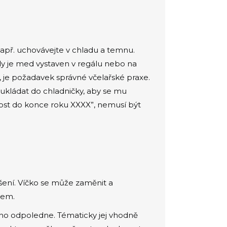
např. uchovávejte v chladu a temnu.
y je med vystaven v regálu nebo na
, je požadavek správné včelařské praxe.
 ukládat do chladničky, aby se mu
livost do konce roku XXXX”, nemusí být
šení. Víčko se může zaměnit a
lem.
vého odpoledne. Tématicky jej vhodně