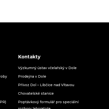
Kontakty
Výzkumný ústav včelařský v Dole
roby
Prodejna v Dole
Přívoz Dol – Libčice nad Vltavou
Chovatelské stanice
DPR)
Poptávkový formulář pro speciální
rozbory laboratoře