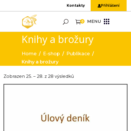
Kontakty
Přihlášení
MENU
0
Knihy a brožury
Home
/
E-shop
/
Publikace
/
Knihy a brožury
Zobrazen 25. – 28. z 28 výsledků