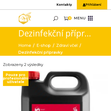
Kontakty
Přihlášení
MENU
0
Dezinfekční přípravky
Home
/
E-shop
/
Zdraví včel
/
Dezinfekční přípravky
Zobrazeny 2 výsledky
Pouze pro
profesionální
uživatele