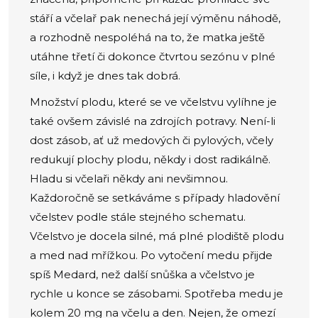
stáří a včelař pak nenechá její výměnu náhodě,
a rozhodně nespoléhá na to, že matka ještě
utáhne třetí či dokonce čtvrtou sezónu v plné
síle, i když je dnes tak dobrá.
Množství plodu, které se ve včelstvu vylíhne je
také ovšem závislé na zdrojích potravy. Není-li
dost zásob, ať už medových či pylových, včely
redukují plochy plodu, někdy i dost radikálně.
Hladu si včelaři někdy ani nevšimnou.
Každoročně se setkáváme s případy hladovění
včelstev podle stále stejného schematu.
Včelstvo je docela silné, má plné plodiště plodu
a med nad mřížkou. Po vytočení medu přijde
spíš Medard, než další snůška a včelstvo je
rychle u konce se zásobami. Spotřeba medu je
kolem 20 mg na včelu a den. Nejen, že omezí