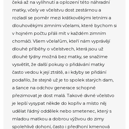
čeká až na vylíhnutí a oplození této náhradní
matky, včely ve včelstvu dost zestárnou a
rozladí se poměr mezi krátkověkými letními a
dlouhověkými zimními včelami, které bychom si
v hojném počtu přáli mít v každém zimním
chomáči. Všem včelařům, kteří nám vyprávějí
dlouhé příběhy o včelstvech, která jsou už
dlouhé týdny možná bez matky, se snažíme
vysvětlit, že další pokusy o přidávání matky
často vedou k její ztrátě, a i kdyby se přidání
podařilo, že stejně už je to spolek starých dam,
a šance na odchov generace schopné
přezimovat je dost malá. Takové divné včelstvo
je lepší vysypat někde do kopřiv a místo něj
udělat řádný oddělek nebo smetenec, který s
mladou matkou a dobrou výživou do zimy
spolehlivě dohoní, často i předhoní kmenová