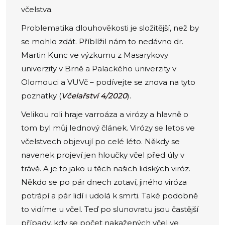
včelstva.
Problematika dlouhověkosti je složitější, než by
se mohlo zdát. Příblížil nám to nedávno dr.
Martin Kunc ve výzkumu z Masarykovy
univerzity v Brně a Palackého univerzity v
Olomouci a VUVč – podívejte se znova na tyto
poznatky (
Včelařství 4/2020
).
Velikou roli hraje varroáza a virózy a hlavně o
tom byl můj lednový článek. Virózy se letos ve
včelstvech objevují po celé léto. Někdy se
navenek projeví jen hloučky včel před úly v
trávě. A je to jako u těch našich lidských viróz.
Někdo se po pár dnech zotaví, jiného viróza
potrápí a pár lidí i udolá k smrti. Také podobně
to vidíme u včel. Teď po slunovratu jsou častější
případy, kdy se počet nakažených včel ve