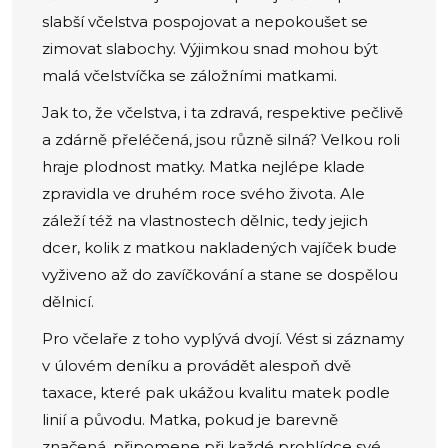
slabší včelstva pospojovat a nepokoušet se
zimovat slabochy. Výjimkou snad mohou být
malá včelstvíčka se záložními matkami.
Jak to, že včelstva, i ta zdravá, respektive pečlivě
a zdárně přeléčená, jsou různě silná? Velkou roli
hraje plodnost matky. Matka nejlépe klade
zpravidla ve druhém roce svého života. Ale
záleží též na vlastnostech dělnic, tedy jejich
dcer, kolik z matkou nakladených vajíček bude
vyživeno až do zavíčkování a stane se dospělou
dělnicí.
Pro včelaře z toho vyplývá dvojí. Vést si záznamy
v úlovém deníku a provádět alespoň dvě
taxace, které pak ukážou kvalitu matek podle
linií a původu. Matka, pokud je barevně
značená, připomene při každé prohlídce své