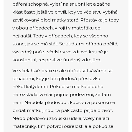
páření schopná, vyletí na snubní let a začne
klást často ještě ve chvíli, kdy ve včelstvu vybíhá
zavíčkovaný plod matky staré. Přestávka je tedy
v obou případech, v roji i v mateřáku co
nejkratší. Tedy v případech, kdy se všechno
stane, jak se má stát. Se ztrátami příroda počítá,
výsledný počet včelstev ve zdravé krajině je
konstantní, respektive úměrný zdrojům.
Ve včelařské praxi se ale občas setkáváme se
situacemi, kdy je bezplodová přestávka
několikatýdenní. Pokud se matka dlouho
nerozkládá, včelař pojme podezření, že tam
není, Neudělá plodovou zkoušku a pokouší se
přidat matku jinou, ta pak často přijde o život.
Nebo plodovou zkoušku udělá, včely narazí
matečníky, tím potvrdí osiřelost, ale pokud se