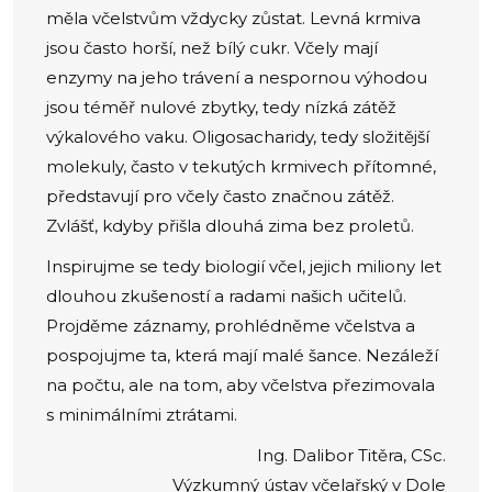
měla včelstvům vždycky zůstat. Levná krmiva
jsou často horší, než bílý cukr. Včely mají
enzymy na jeho trávení a nespornou výhodou
jsou téměř nulové zbytky, tedy nízká zátěž
výkalového vaku. Oligosacharidy, tedy složitější
molekuly, často v tekutých krmivech přítomné,
představují pro včely často značnou zátěž.
Zvlášť, kdyby přišla dlouhá zima bez proletů.
Inspirujme se tedy biologií včel, jejich miliony let
dlouhou zkušeností a radami našich učitelů.
Projděme záznamy, prohlédněme včelstva a
pospojujme ta, která mají malé šance. Nezáleží
na počtu, ale na tom, aby včelstva přezimovala
s minimálními ztrátami.
Ing. Dalibor Titěra, CSc.
Výzkumný ústav včelařský v Dole