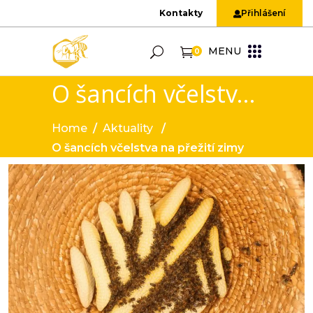
Kontakty
Přihlášení
MENU
0
O šancích včelstva na přežití zimy
Home
/
Aktuality
/
O šancích včelstva na přežití zimy