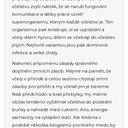
včelstvu zvýší natolik, že se naruší fungování
komunikace a dělby práce uvnitř
superorganismu, kterým každé včelstvo je. Ten
organismus pak kolabuje, úl se vyprázdní a
včely dílem hynou, dílem se vžebrají do včelstev
jiných. Nejhorší variantou jsou pak dominové
infekce a velké ztráty.
Nakonec připomenu zásady správného
doplnění zimních zásob. Mějme na paměti, že
včely v přírodě si celou sezónu chystají zimní
zásoby pro přežití a my včelaři jim je bereme.
Naši předchůdci si brali přebytky, my máme
občas tendenci vyždímat včelstva do poslední
buňky a nahradit med cukrem. Ano, energie
sacharózy na vytápění stačí. Ale lékárna v
podobě několika kilogramů poctivého medu by