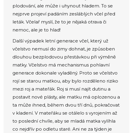
plodování, ale může i uhynout hladem. To se
nejprve projeví padáním zesláblých včel před
leták. Včelař myslí, že to je nějaká otrava či
nemoc, ale je to hlad!
Další výpadek letní generace včel, který už
včelstvo nemusí do zimy dohnat, je způsoben
dlouhou bezplodovou přestávkou při výměně
matky. Včelstvo má mechanismus pohlavní
generace dokonale vyladěný. Proto se včelstvo
rojí se starou matkou, aby bylo rozděleno riziko
mezi roj a mateřák. Roj si musí najít dutinu a
postavit nové plásty, ale matku má oplozenou a
ta může ihned, během dvou tří dnů, pokračovat
v kladení. V mateřáku se otálelo s vyrojením až
to poslední chvíle, aby se mladá matka vylíhla
co nejdřív po odletu staré. Ani ne za týden je