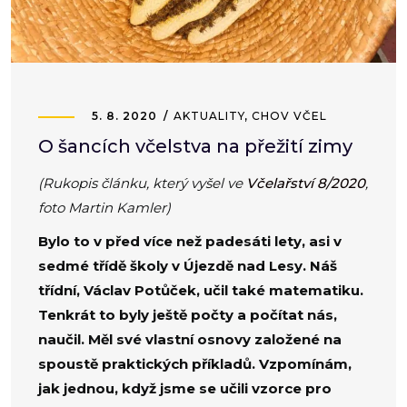
5. 8. 2020
AKTUALITY
,
CHOV VČEL
O šancích včelstva na přežití zimy
(Rukopis článku, který vyšel ve
Včelařství 8/2020
,
foto Martin Kamler)
Bylo to v před více než padesáti lety, asi v
sedmé třídě školy v Újezdě nad Lesy. Náš
třídní, Václav Potůček, učil také matematiku.
Tenkrát to byly ještě počty a počítat nás,
naučil. Měl své vlastní osnovy založené na
spoustě praktických příkladů. Vzpomínám,
jak jednou, když jsme se učili vzorce pro