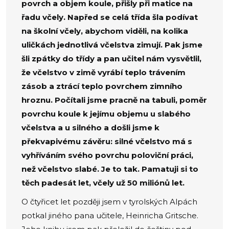
povrch a objem koule, přišly při matice na
řadu včely. Napřed se celá třída šla podívat
na školní včely, abychom viděli, na kolika
uličkách jednotlivá včelstva zimují. Pak jsme
šli zpátky do třídy a pan učitel nám vysvětlil,
že včelstvo v zimě vyrábí teplo trávením
zásob a ztrácí teplo povrchem zimního
hroznu. Počítali jsme pracně na tabuli, poměr
povrchu koule k jejímu objemu u slabého
včelstva a u silného a došli jsme k
překvapivému závěru: silné včelstvo má s
vyhříváním svého povrchu poloviční práci,
než včelstvo slabé. Je to tak. Pamatuji si to
těch padesát let, včely už 50 miliónů let.
O čtyřicet let později jsem v tyrolských Alpách
potkal jiného pana učitele, Heinricha Gritsche.