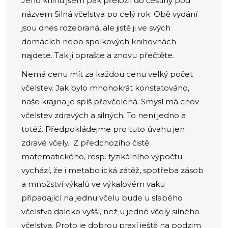
Jeho knihu jsem pak přeložil do češtiny pod
názvem Silná včelstva po celý rok. Obě vydání
jsou dnes rozebraná, ale jistě ji ve svých
domácích nebo spolkových knihovnách
najdete. Tak ji oprašte a znovu přečtěte.
Nemá cenu mít za každou cenu velký počet
včelstev. Jak bylo mnohokrát konstatováno,
naše krajina je spíš převčelená. Smysl má chov
včelstev zdravých a silných. To není jedno a
totéž. Předpokládejme pro tuto úvahu jen
zdravé včely. Z předchozího čistě
matematického, resp. fyzikálního výpočtu
vychází, že i metabolická zátěž, spotřeba zásob
a množství výkalů ve výkalovém vaku
připadající na jednu včelu bude u slabého
včelstva daleko vyšší, než u jedné včely silného
včelstva. Proto je dobrou praxí ještě na podzim