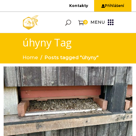
Kontakty
Přihlášení
MENU
0
úhyny Tag
Home
/
Posts tagged "úhyny"