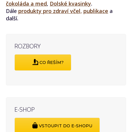
čokoláda a med
,
Dolské kvasinky
.
Dále
produkty pro zdraví včel,
publikace
a
další.
ROZBORY
CO ŘEŠÍM?
E-SHOP
VSTOUPIT DO E-SHOPU