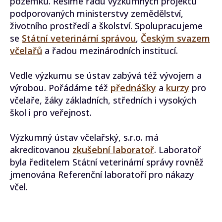
pozemků. Řešíme řadu výzkumných projektů
podporovaných ministerstvy zemědělství,
životního prostředí a školství. Spolupracujeme
se
Státní veterinární správou
,
Českým svazem
včelařů
a řadou mezinárodních institucí.
Vedle výzkumu se ústav zabývá též vývojem a
výrobou. Pořádáme též
přednášky
a
kurzy
pro
včelaře, žáky základních, středních i vysokých
škol i pro veřejnost.
Výzkumný ústav včelařský, s.r.o. má
akreditovanou
zkušební laboratoř
. Laboratoř
byla ředitelem Státní veterinární správy rovněž
jmenována Referenční laboratoří pro nákazy
včel.