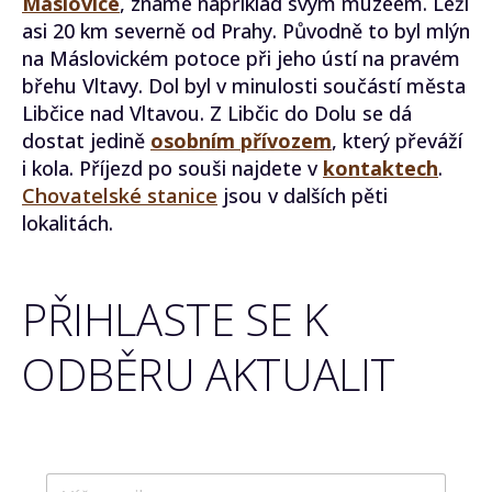
Máslovice
, známé například svým muzeem. Leží
asi 20 km severně od Prahy. Původně to byl mlýn
na Máslovickém potoce při jeho ústí na pravém
břehu Vltavy. Dol byl v minulosti součástí města
Libčice nad Vltavou. Z Libčic do Dolu se dá
dostat jedině
osobním přívozem
, který převáží
i kola. Příjezd po souši najdete v
kontaktech
.
Chovatelské stanice
jsou v dalších pěti
lokalitách.
PŘIHLASTE SE K
ODBĚRU AKTUALIT
E
E
-