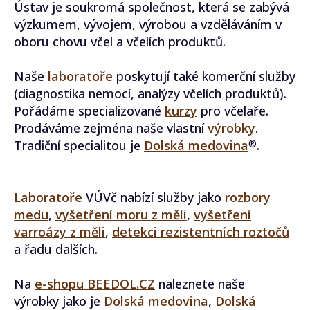
Ústav je soukromá společnost, která se zabývá
výzkumem, vývojem, výrobou a vzděláváním v
oboru chovu včel a včelích produktů.
Naše
laboratoře
poskytují také komerční služby
(diagnostika nemocí, analýzy včelích produktů).
Pořádáme specializované
kurzy
pro včelaře.
Prodáváme zejména naše vlastní
výrobky
.
Tradiční specialitou je
Dolská medovina
.
®
Laboratoře
VÚVč nabízí služby jako
rozbory
medu
,
vyšetření moru z měli
,
vyšetření
varroázy z měli
,
detekci rezistentních roztočů
a řadu dalších.
Na
e-shopu BEEDOL.CZ
naleznete naše
výrobky jako je
Dolská medovina
,
Dolská