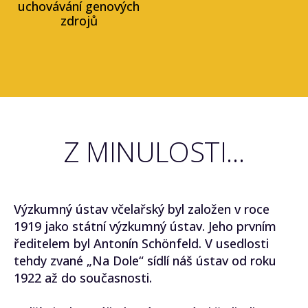
uchovávání genových
zdrojů
Z MINULOSTI...
Výzkumný ústav včelařský byl založen v roce
1919 jako státní výzkumný ústav. Jeho prvním
ředitelem byl Antonín Schönfeld. V usedlosti
tehdy zvané „Na Dole“ sídlí náš ústav od roku
1922 až do současnosti.