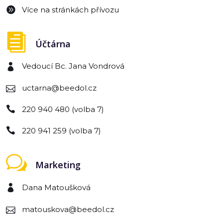
Více na stránkách přívozu
Účtárna
Vedoucí Bc. Jana Vondrová
uctarna@beedol.cz
220 940 480 (volba 7)
220 941 259 (volba 7)
Marketing
Dana Matoušková
matouskova@beedol.cz