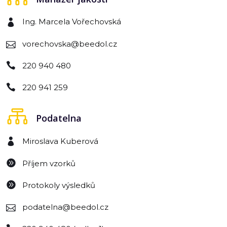
Ing. Marcela Vořechovská
vorechovska@beedol.cz
220 940 480
220 941 259
Podatelna
Miroslava Kuberová
Příjem vzorků
Protokoly výsledků
podatelna@beedol.cz