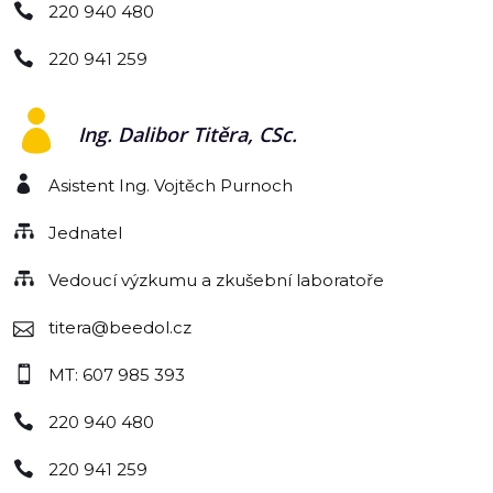
220 940 480
220 941 259
Ing. Dalibor Titěra, CSc.
Asistent Ing. Vojtěch Purnoch
Jednatel
Vedoucí výzkumu a zkušební laboratoře
titera@beedol.cz
MT: 607 985 393
220 940 480
220 941 259