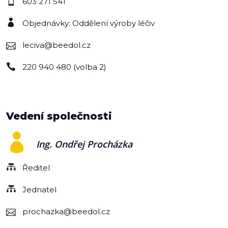
603 271 541
Objednávky: Oddělení výroby léčiv
leciva@beedol.cz
220 940 480 (volba 2)
Vedení společnosti
Ing. Ondřej Procházka
Ředitel
Jednatel
prochazka@beedol.cz