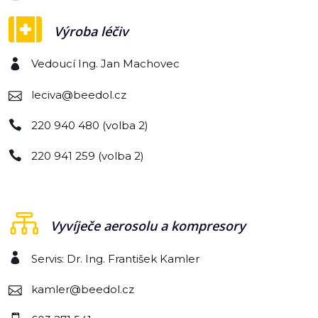
Výroba léčiv
Vedoucí Ing. Jan Machovec
leciva@beedol.cz
220 940 480 (volba 2)
220 941 259 (volba 2)
Vyvíječe aerosolu a kompresory
Servis: Dr. Ing. František Kamler
kamler@beedol.cz