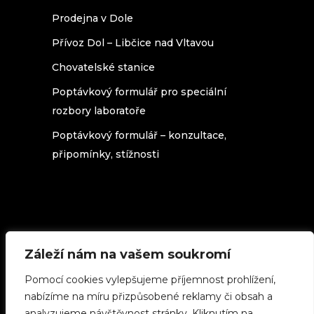
Prodejna v Dole
Přívoz Dol – Libčice nad Vltavou
Chovatelské stanice
Poptávkový formulář pro speciální
rozbory laboratoře
Poptávkový formulář – konzultace,
připomínky, stížnosti
Záleží nám na vašem soukromí
Texty na stránkách beedol.cz podléhají
licenci
Creative Commons 3.0 Česká
Pomocí cookies vylepšujeme příjemnost prohlížení,
republika
(použijete-li cokoliv z našich
stránek, uveďte zdroj.)
nabízíme na míru přizpůsobené reklamy či obsah a
analyzujeme návštěvnost stránky. Kliknutím na