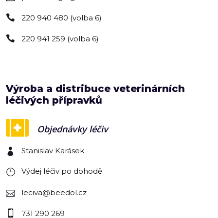
220 940 480 (volba 6)
220 941 259 (volba 6)
Výroba a distribuce veterinárních
léčivých přípravků
Objednávky léčiv
Stanislav Karásek
Výdej léčiv po dohodě
leciva@beedol.cz
731 290 269