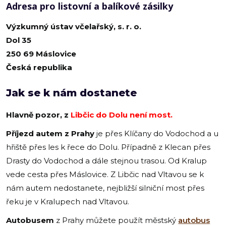
Adresa pro listovní a balíkové zásilky
Výzkumný ústav včelařský, s. r. o.
Dol 35
250 69 Máslovice
Česká republika
Jak se k nám dostanete
Hlavně pozor, z
Libčic do Dolu není most.
Příjezd autem
z Prahy
je přes Klíčany do Vodochod a u
hřiště přes les k řece do Dolu. Případně z Klecan přes
Drasty do Vodochod a dále stejnou trasou. Od Kralup
vede cesta přes Máslovice. Z Libčic nad Vltavou se k
nám autem nedostanete, nejbližší silniční most přes
řeku je v Kralupech nad Vltavou.
Autobusem
z Prahy můžete použít městský
autobus