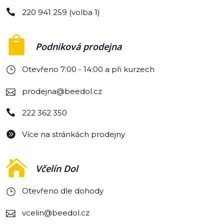
220 941 259 (volba 1)
Podniková prodejna
Otevřeno 7:00 - 14:00 a při kurzech
prodejna@beedol.cz
222 362 350
Více na stránkách prodejny
Včelín Dol
Otevřeno dle dohody
vcelin@beedol.cz