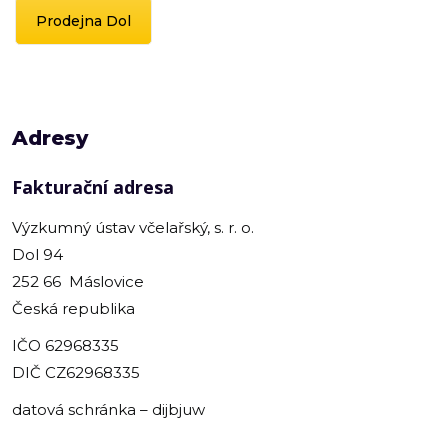
Prodejna Dol
Adresy
Fakturační adresa
Výzkumný ústav včelařský, s. r. o.
Dol 94
252 66 Máslovice
Česká republika
IČO 62968335
DIČ CZ62968335
datová schránka – dijbjuw