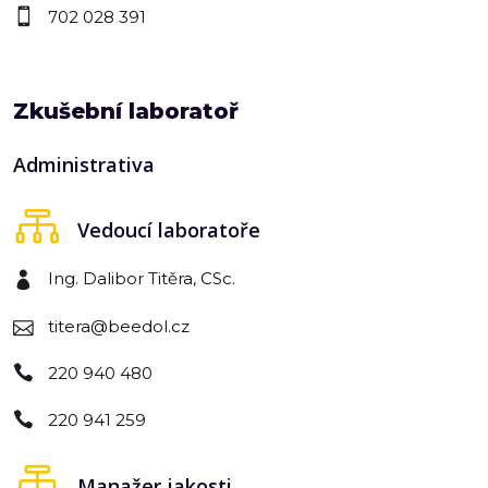
702 028 391
Zkušební laboratoř
Administrativa
Vedoucí laboratoře
Ing. Dalibor Titěra, CSc.
titera@beedol.cz
220 940 480
220 941 259
Manažer jakosti