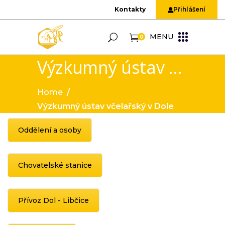
Kontakty
Přihlášení
MENU
0
Výzkumný ústav včelařský v Dole
Home
/
Výzkumný ústav včelařský v Dole
Oddělení a osoby
Chovatelské stanice
Přívoz Dol - Libčice