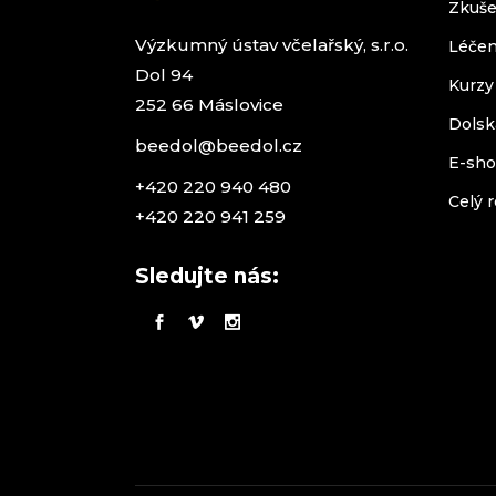
Zkuše
Výzkumný ústav včelařský, s.r.o.
Léčen
Dol 94
Kurzy
252 66 Máslovice
Dolsk
beedol@beedol.cz
E-sh
+420 220 940 480
Celý r
+420 220 941 259
Sledujte nás: