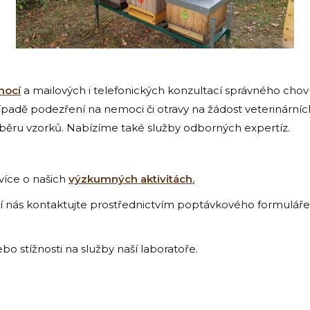
mocí
a mailových i telefonických konzultací správného chov
řípadě podezření na nemoci či otravy na žádost veterinárníc
ěru vzorků. Nabízíme také služby odborných expertíz.
více o našich
výzkumných aktivitách.
 nás kontaktujte prostřednictvím poptávkového formuláře
bo stížnosti na služby naší laboratoře.