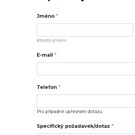
Jméno
*
Křestní jméno
E-mail
*
*
Telefon
*
p
o
ž
a
d
Pro případné upřesnění dotazu.
a
v
Specifický požadavek/dotaz
*
e
k