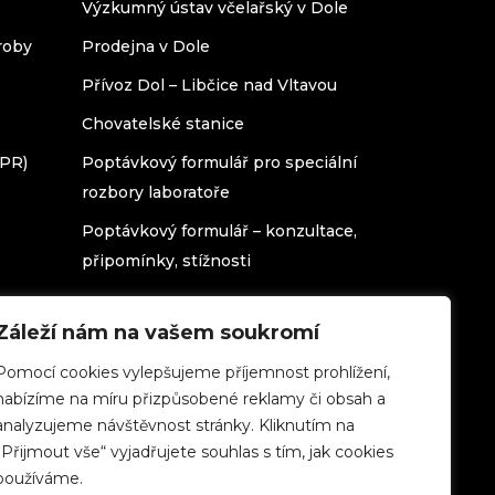
Výzkumný ústav včelařský v Dole
roby
Prodejna v Dole
Přívoz Dol – Libčice nad Vltavou
Chovatelské stanice
DPR)
Poptávkový formulář pro speciální
rozbory laboratoře
Poptávkový formulář – konzultace,
připomínky, stížnosti
Záleží nám na vašem soukromí
Pomocí cookies vylepšujeme příjemnost prohlížení,
nabízíme na míru přizpůsobené reklamy či obsah a
analyzujeme návštěvnost stránky. Kliknutím na
„Přijmout vše“ vyjadřujete souhlas s tím, jak cookies
používáme.