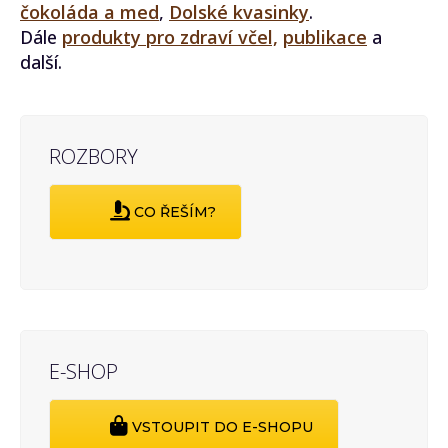
čokoláda a med
,
Dolské kvasinky
.
Dále
produkty pro zdraví včel,
publikace
a
další.
ROZBORY
CO ŘEŠÍM?
E-SHOP
VSTOUPIT DO E-SHOPU