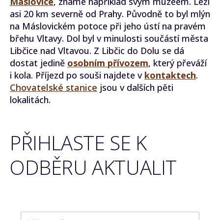
Máslovice
, známé například svým muzeem. Leží
asi 20 km severně od Prahy. Původně to byl mlýn
na Máslovickém potoce při jeho ústí na pravém
břehu Vltavy. Dol byl v minulosti součástí města
Libčice nad Vltavou. Z Libčic do Dolu se dá
dostat jedině
osobním přívozem
, který převáží
i kola. Příjezd po souši najdete v
kontaktech
.
Chovatelské stanice
jsou v dalších pěti
lokalitách.
PŘIHLASTE SE K
ODBĚRU AKTUALIT
E
E
-