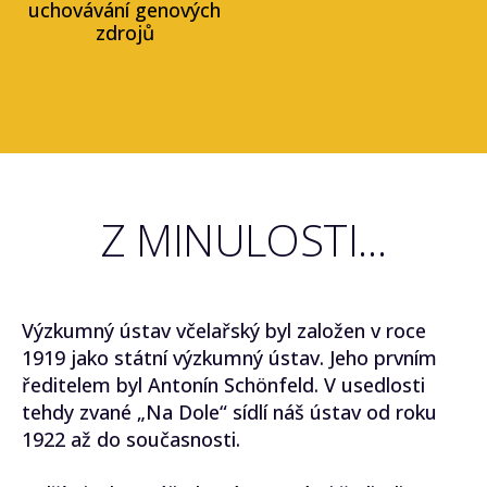
uchovávání genových
zdrojů
Z MINULOSTI...
Výzkumný ústav včelařský byl založen v roce
1919 jako státní výzkumný ústav. Jeho prvním
ředitelem byl Antonín Schönfeld. V usedlosti
tehdy zvané „Na Dole“ sídlí náš ústav od roku
1922 až do současnosti.