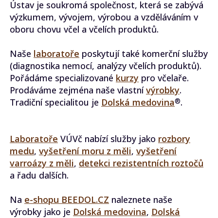
Ústav je soukromá společnost, která se zabývá
výzkumem, vývojem, výrobou a vzděláváním v
oboru chovu včel a včelích produktů.
Naše
laboratoře
poskytují také komerční služby
(diagnostika nemocí, analýzy včelích produktů).
Pořádáme specializované
kurzy
pro včelaře.
Prodáváme zejména naše vlastní
výrobky
.
Tradiční specialitou je
Dolská medovina
.
®
Laboratoře
VÚVč nabízí služby jako
rozbory
medu
,
vyšetření moru z měli
,
vyšetření
varroázy z měli
,
detekci rezistentních roztočů
a řadu dalších.
Na
e-shopu BEEDOL.CZ
naleznete naše
výrobky jako je
Dolská medovina
,
Dolská