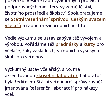
pozemků. Řešíme řadu výzkumných projektů
podporovaných ministerstvy zemědělství,
životního prostředí a školství. Spolupracujeme
se
Státní veterinární správou
,
Českým svazem
včelařů
a řadou mezinárodních institucí.
Vedle výzkumu se ústav zabývá též vývojem a
výrobou. Pořádáme též
přednášky
a
kurzy
pro
včelaře, žáky základních, středních i vysokých
škol i pro veřejnost.
Výzkumný ústav včelařský, s.r.o. má
akreditovanou
zkušební laboratoř
. Laboratoř
byla ředitelem Státní veterinární správy rovněž
jmenována Referenční laboratoří pro nákazy
včel.