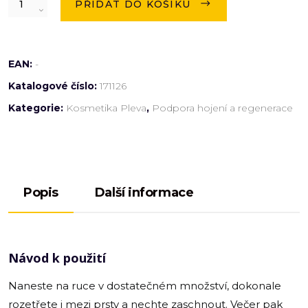
PŘIDAT DO KOŠÍKU
EAN:
-
Katalogové číslo:
171126
Kategorie:
Kosmetika Pleva
,
Podpora hojení a regenerace
Popis
Další informace
Návod k použití
Naneste na ruce v dostatečném množství, dokonale
rozetřete i mezi prsty a nechte zaschnout. Večer pak