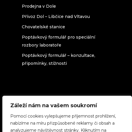
Prodejna v Dole
Přívoz Dol – Libčice nad Vltavou
Chovatelské stanice
Poptávkový formulář pro speciální
rozbory laboratoře
Poptávkový formulář – konzultace,
připomínky, stížnosti
Záleží nám na vašem soukromí
Texty na stránkách beedol.cz podléhají
licenci
Creative Commons 3.0 Česká
Pomocí cookies vylepšujeme příjemnost prohlížení,
republika
(použijete-li cokoliv z našich
stránek, uveďte zdroj.)
nabízíme na míru přizpůsobené reklamy či obsah a
analyzujeme návštěvnost stránky. Kliknutím na