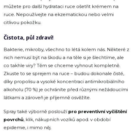
můžete pro další hydrataci ruce ošetřit krémem na
ruce. Nepoužívejte na ekzematickou nebo velmi
citlivou pokožku.
Čistota, půl zdraví!
Bakterie, mikroby, všechno to létá kolem nás. Některé z
nich nemusí být na škodu a na těle si je šlechtíme, ale
co takhle viry? Těm se chceme vyhnout kompletně.
Zkuste to se sprejem na ruce – budou dokonale čisté,
díky propolisu a vysoké koncentraci antimikrobiálního
alkoholu (70 %) je ochráníte před různými nežádoucími
látkami a zároveň je příjemně osvěžíte.
Spray také výborně poslouží
pro preventivní vyčištění
povrchů
, klik, nákupních vozíků apod. v období
epidemie, i mimo něj.