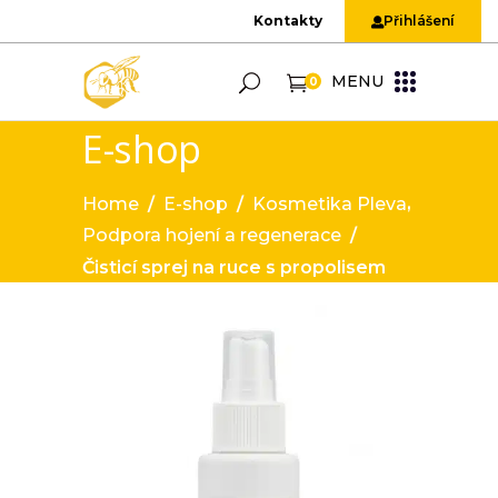
Kontakty
Přihlášení
MENU
0
E-shop
,
Home
/
E-shop
/
Kosmetika Pleva
Podpora hojení a regenerace
/
Čisticí sprej na ruce s propolisem