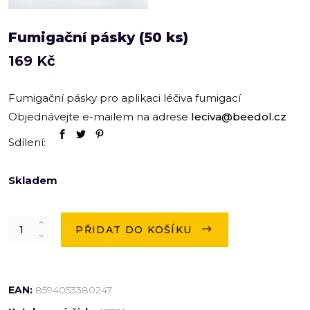
Fumigační pásky (50 ks)
169
Kč
Fumigační pásky pro aplikaci léčiva fumigací
Objednávejte e-mailem na adrese
leciva@beedol.cz
Sdílení:
Skladem
Quantity
PŘIDAT DO KOŠÍKU
EAN:
8594053380247