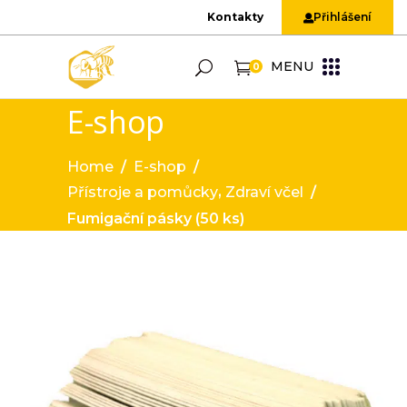
Kontakty
Přihlášení
MENU
0
E-shop
Home
/
E-shop
/
,
Přístroje a pomůcky
Zdraví včel
/
Fumigační pásky (50 ks)