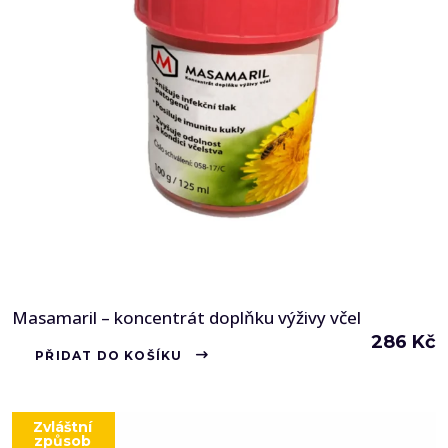
Masamaril – koncentrát doplňku výživy včel
286
Kč
PŘIDAT DO KOŠÍKU
Zvláštní
způsob