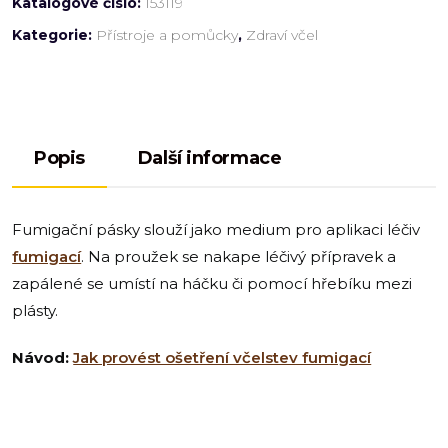
Katalogové číslo:
153119
Kategorie:
Přístroje a pomůcky
,
Zdraví včel
Popis
Další informace
Fumigační pásky slouží jako medium pro aplikaci léčiv
fumigací
. Na proužek se nakape léčivý přípravek a
zapálené se umístí na háčku či pomocí hřebíku mezi
plásty.
Návod:
Jak provést ošetření včelstev fumigací