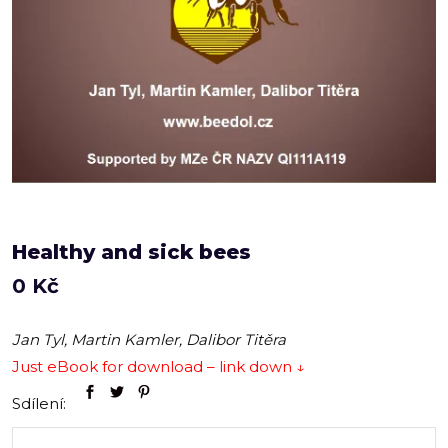
Healthy and sick bees
0
Kč
Jan Tyl, Martin Kamler, Dalibor Titěra
Just eBook for download – link down ↓
Sdílení: