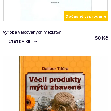
Dočasně vyprodané
Výroba válcovaných mezistěn
50
Kč
ČTĚTE VÍCE