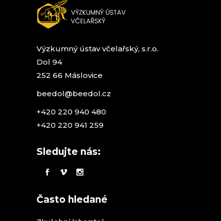
produktu
Výzkumný ústav včelařský, s.r.o.
Dol 94
252 66 Máslovice
beedol@beedol.cz
+420 220 940 480
+420 220 941 259
Sledujte nás:
Často hledané