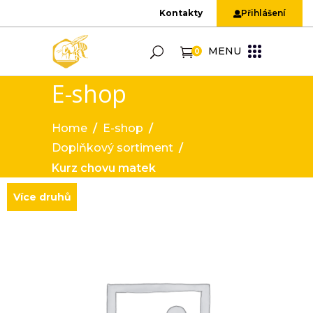
Kontakty
Přihlášení
MENU
0
E-shop
Home
/
E-shop
/
Doplňkový sortiment
/
Kurz chovu matek
Více druhů