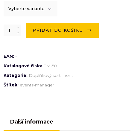
Vyberte variantu
Quantity
PŘIDAT DO KOŠÍKU
EAN:
-
Katalogové číslo:
EM-58
Kategorie:
Doplňkový sortiment
Štítek:
events-manager
Další informace