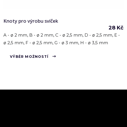
Knoty pro výrobu svíček
28
Kč
A - ø 2 mm, B - ø 2 mm, C - ø 2,5 mm, D - ø 2,5 mm, E -
ø 2,5 mm, F - ø 2,5 mm, G - ø 3 mm, H - ø 3,5 mm
Tento
VÝBĚR MOŽNOSTÍ
produkt
má
více
variant.
Možnosti
lze
vybrat
na
stránce