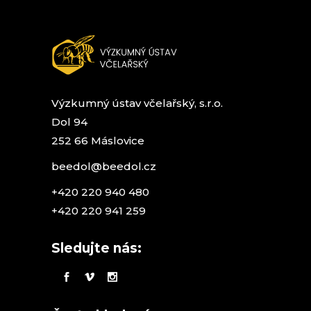
na
stránce
produktu
Výzkumný ústav včelařský, s.r.o.
Dol 94
252 66 Máslovice
beedol@beedol.cz
+420 220 940 480
+420 220 941 259
Sledujte nás: