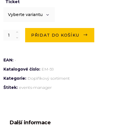
Ticket
Vyberte variantu
Quantity
PŘIDAT DO KOŠÍKU
EAN:
-
Katalogové číslo:
EM-59
Kategorie:
Doplňkový sortiment
Štítek:
events-manager
Další informace