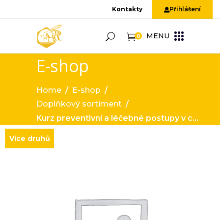
Kontakty
Přihlášení
MENU
0
E-shop
Home
/
E-shop
/
Doplňkový sortiment
/
Kurz preventivní a léčebné postupy v chovu včel
Více druhů