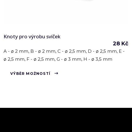
Knoty pro výrobu svíček
28
Kč
A - ø 2 mm, B - ø 2 mm, C - ø 2,5 mm, D - ø 2,5 mm, E -
ø 2,5 mm, F - ø 2,5 mm, G - ø 3 mm, H - ø 3,5 mm
Tento
VÝBĚR MOŽNOSTÍ
produkt
má
více
variant.
Možnosti
lze
vybrat