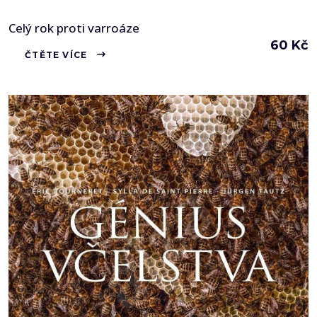
Celý rok proti varroáze
60
Kč
ČTĚTE VÍCE