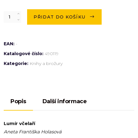
Quantity
PŘIDAT DO KOŠÍKU
EAN:
-
Katalogové číslo:
490119
Kategorie:
Knihy a brožury
Popis
Další informace
Lumír včelaří
Aneta Františka Holasová