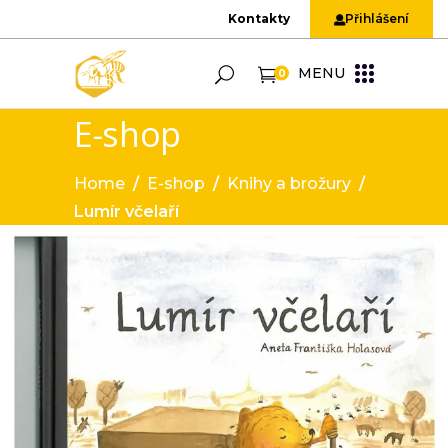
Kontakty
Přihlášení
MENU
0
E-shop
Home
/
E-shop
/
Knihy a brožury
/
Lumír včelaří