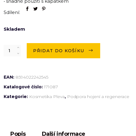
• snadné použití s kapátkem
Sdílení:
Skladem
Quantity
PŘIDAT DO KOŠÍKU
EAN:
8594022242545
Katalogové číslo:
171087
Kategorie:
Kosmetika Pleva
,
Podpora hojení a regenerace
Popis
Další informace