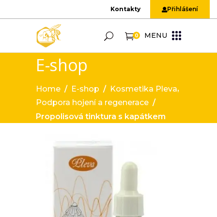
Kontakty
Přihlášení
MENU
0
E-shop
,
Home
/
E-shop
/
Kosmetika Pleva
Podpora hojení a regenerace
/
Propolisová tinktura s kapátkem