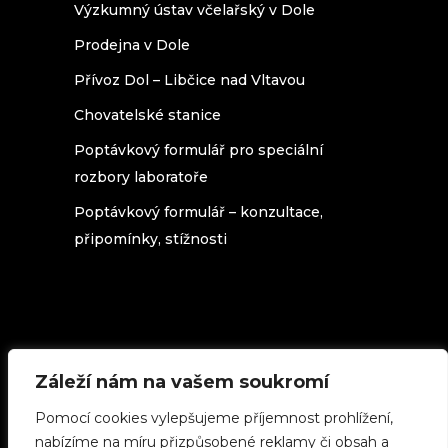
Výzkumný ústav včelařský v Dole
Prodejna v Dole
Přívoz Dol – Libčice nad Vltavou
Chovatelské stanice
Poptávkový formulář pro speciální
rozbory laboratoře
Poptávkový formulář – konzultace,
připomínky, stížnosti
Záleží nám na vašem soukromí
Texty na stránkách beedol.cz podléhají
licenci
Creative Commons 3.0 Česká
Pomocí cookies vylepšujeme příjemnost prohlížení,
republika
(použijete-li cokoliv z našich
stránek, uveďte zdroj.)
nabízíme na míru přizpůsobené reklamy či obsah a