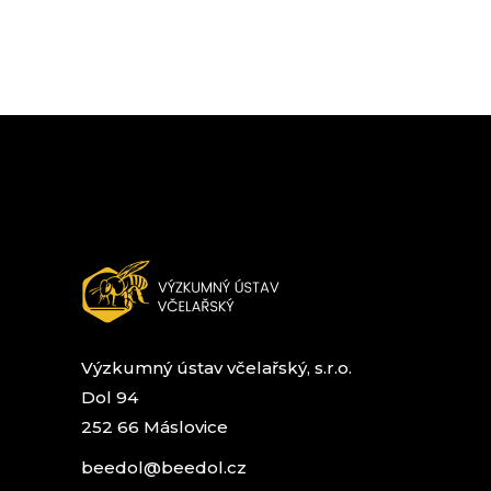
Výzkumný ústav včelařský, s.r.o.
Dol 94
252 66 Máslovice
beedol@beedol.cz