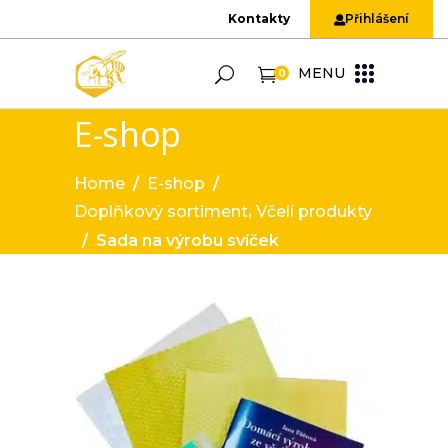
Kontakty
Přihlášení
MENU
0
E-shop
Home
/
E-shop
/
,
Doplňkový sortiment
Včelí produkty
/
Sada na výrobu svíček