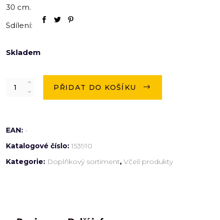
30 cm.
Sdílení:
Skladem
Quantity
PŘIDAT DO KOŠÍKU
EAN:
-
Katalogové číslo:
153910
Kategorie:
Doplňkový sortiment
,
Včelí produkty