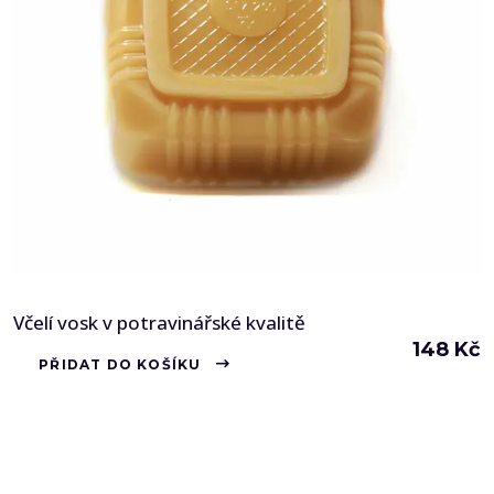
produktu
Včelí vosk v potravinářské kvalitě
148
Kč
PŘIDAT DO KOŠÍKU