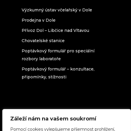
Výzkumný ústav včelařský v Dole
Prodejna v Dole
Přívoz Dol – Libčice nad Vltavou
Chovatelské stanice
Poptávkový formulář pro speciální
rozbory laboratoře
Poptávkový formulář – konzultace,
připomínky, stížnosti
Záleží nám na vašem soukromí
Texty na stránkách beedol.cz podléhají
licenci
Creative Commons 3.0 Česká
Pomocí cookies vylepšujeme příjemnost prohlížení,
republika
(použijete-li cokoliv z našich