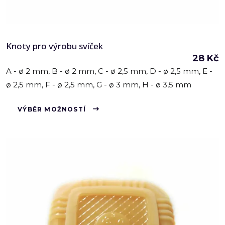
Knoty pro výrobu svíček
28
Kč
A - ø 2 mm, B - ø 2 mm, C - ø 2,5 mm, D - ø 2,5 mm, E -
ø 2,5 mm, F - ø 2,5 mm, G - ø 3 mm, H - ø 3,5 mm
Tento
VÝBĚR MOŽNOSTÍ
produkt
má
více
variant.
Možnosti
lze
vybrat
na
stránce