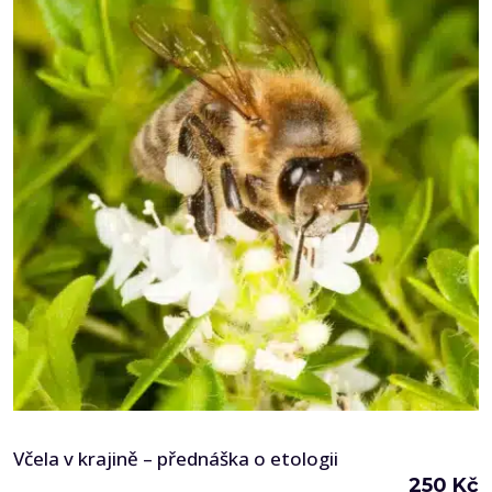
Možnosti
lze
vybrat
na
stránce
produktu
Včela v krajině – přednáška o etologii
250
Kč