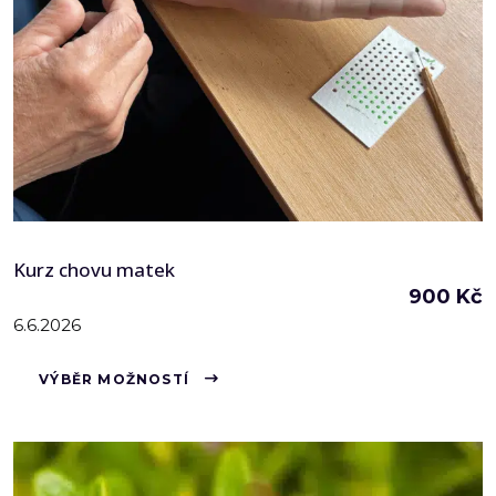
Kurz chovu matek
900
Kč
6.6.2026
Tento
VÝBĚR MOŽNOSTÍ
produkt
má
více
variant.