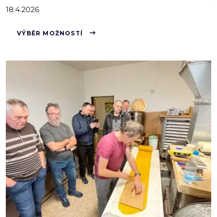
18.4.2026
Tento
VÝBĚR MOŽNOSTÍ
produkt
má
více
variant.
Možnosti
lze
vybrat
na
stránce
produktu