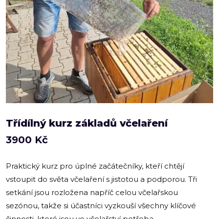
Třídílný kurz základů včelaření
3900
Kč
Praktický kurz pro úplné začátečníky, kteří chtějí
vstoupit do světa včelaření s jistotou a podporou. Tři
setkání jsou rozložena napříč celou včelařskou
sezónou, takže si účastníci vyzkouší všechny klíčové
činnosti, které jsou ve včelařství potřeba.