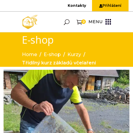
Kontakty
Přihlášení
MENU
0
E-shop
Home
/
E-shop
/
Kurzy
/
Třídílný kurz základů včelaření