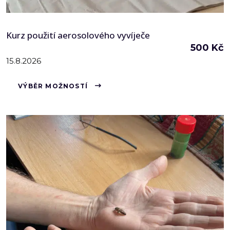
Kurz použití aerosolového vyvíječe
500
Kč
15.8.2026
Tento
VÝBĚR MOŽNOSTÍ
produkt
má
více
variant.
Možnosti
lze
vybrat
na
stránce
produktu