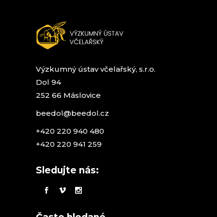
stránce
produktu
Výzkumný ústav včelařský, s.r.o.
Dol 94
252 66 Máslovice
beedol@beedol.cz
+420 220 940 480
+420 220 941 259
Sledujte nás: