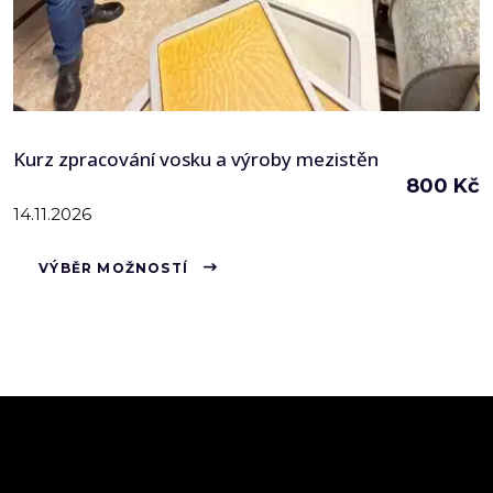
Kurz zpracování vosku a výroby mezistěn
800
Kč
14.11.2026
Tento
VÝBĚR MOŽNOSTÍ
produkt
má
více
variant.
Možnosti
lze
vybrat
na