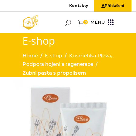
Kontakty
Přihlášení
MENU
0
E-shop
,
Home
/
E-shop
/
Kosmetika Pleva
Podpora hojení a regenerace
/
Zubní pasta s propolisem