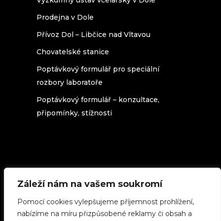
Výzkumný ústav včelařský v Dole
Prodejna v Dole
Přívoz Dol – Libčice nad Vltavou
Chovatelské stanice
Poptávkový formulář pro speciální
rozbory laboratoře
Poptávkový formulář – konzultace,
připomínky, stížnosti
Záleží nám na vašem soukromí
Texty na stránkách beedol.cz podléhají
licenci
Creative Commons 3.0 Česká
Pomocí cookies vylepšujeme příjemnost prohlížení,
republika
(použijete-li cokoliv z našich
stránek, uveďte zdroj.)
nabízíme na míru přizpůsobené reklamy či obsah a