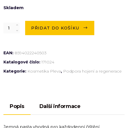
Skladem
Quantity
PŘIDAT DO KOŠÍKU
EAN:
8594022240503
Katalogové číslo:
171024
Kategorie:
Kosmetika Pleva
,
Podpora hojení a regenerace
Popis
Další informace
Jemná pasta vhodná pro každodenní čištění