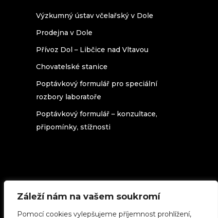
Výzkumný ústav včelařský v Dole
Prodejna v Dole
Přívoz Dol – Libčice nad Vltavou
Chovatelské stanice
Poptávkový formulář pro speciální
rozbory laboratoře
Poptávkový formulář – konzultace,
připomínky, stížnosti
Záleží nám na vašem soukromí
Texty na stránkách beedol.cz podléhají
licenci
Creative Commons 3.0 Česká
Pomocí cookies vylepšujeme příjemnost prohlížení,
republika
(použijete-li cokoliv z našich