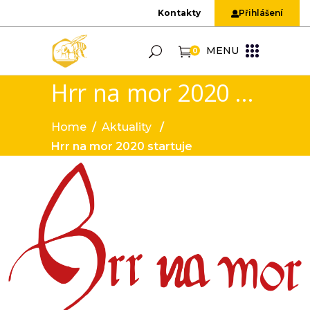
Kontakty
Přihlášení
MENU
0
Hrr na mor 2020 startuje
Home
/
Aktuality
/
Hrr na mor 2020 startuje