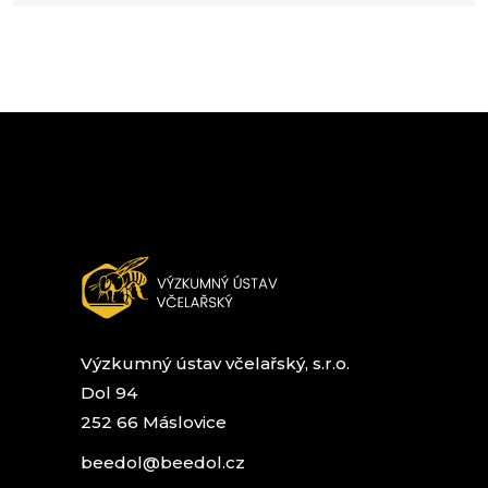
Výzkumný ústav včelařský, s.r.o.
Dol 94
252 66 Máslovice
beedol@beedol.cz