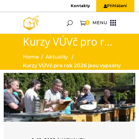
Kontakty
Přihlášení
MENU
0
Kurzy VÚVč pro rok 2026 jsou vypsány
Home
/
Aktuality
/
Kurzy VÚVč pro rok 2026 jsou vypsány