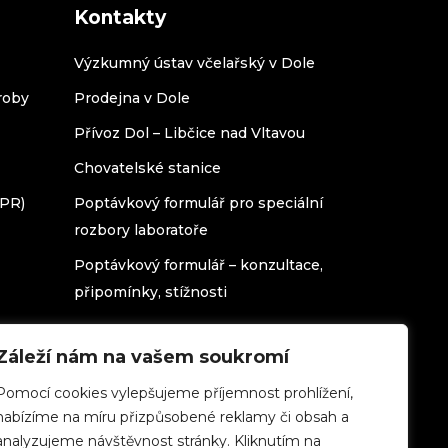
Kontakty
Výzkumný ústav včelařský v Dole
roby
Prodejna v Dole
Přívoz Dol – Libčice nad Vltavou
Chovatelské stanice
DPR)
Poptávkový formulář pro speciální
rozbory laboratoře
Poptávkový formulář – konzultace,
připomínky, stížnosti
Záleží nám na vašem soukromí
Pomocí cookies vylepšujeme příjemnost prohlížení,
nabízíme na míru přizpůsobené reklamy či obsah a
analyzujeme návštěvnost stránky. Kliknutím na