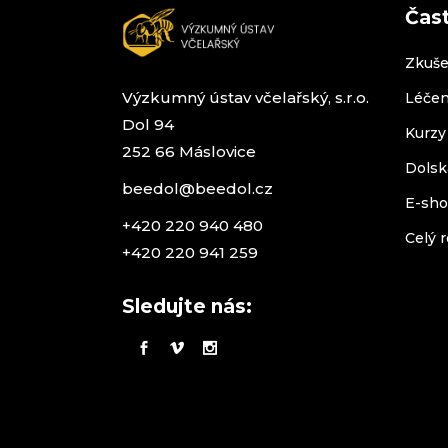
Čas
Zkuše
Výzkumný ústav včelařský, s.r.o.
Léčen
Dol 94
Kurzy
252 66 Máslovice
Dolsk
beedol@beedol.cz
E-sh
+420 220 940 480
Celý r
+420 220 941 259
Sledujte nás: