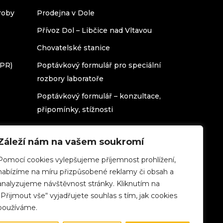
roby
Prodejna v Dole
Přívoz Dol – Libčice nad Vltavou
Chovatelské stanice
DPR)
Poptávkový formulář pro speciální
rozbory laboratoře
Poptávkový formulář – konzultace,
připomínky, stížnosti
Záleží nám na vašem soukromí
Pomocí cookies vylepšujeme příjemnost prohlížení,
nabízíme na míru přizpůsobené reklamy či obsah a
analyzujeme návštěvnost stránky. Kliknutím na
„Přijmout vše“ vyjadřujete souhlas s tím, jak cookies
používáme.