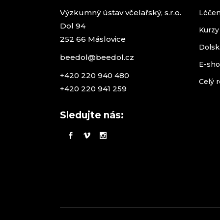
Výzkumný ústav včelařský, s.r.o.
Léčen
Dol 94
Kurzy
252 66 Máslovice
Dolsk
beedol@beedol.cz
E-sh
+420 220 940 480
Celý r
+420 220 941 259
Sledujte nás: