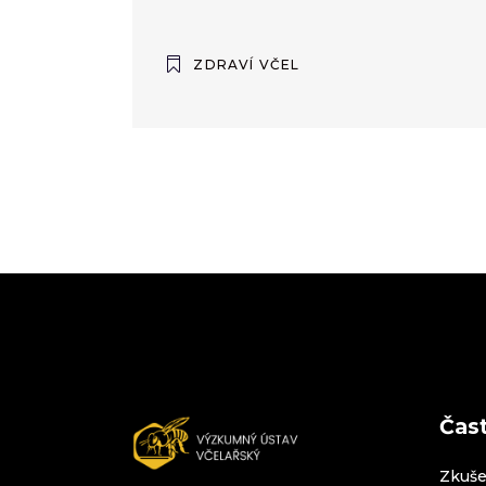
ZDRAVÍ VČEL
Čas
Zkuše