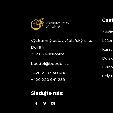
Čas
Zkuše
Výzkumný ústav včelařský, s.r.o.
Léčen
Dol 94
Kurzy
252 66 Máslovice
Dolsk
beedol@beedol.cz
E-sh
+420 220 940 480
Celý r
+420 220 941 259
Sledujte nás: