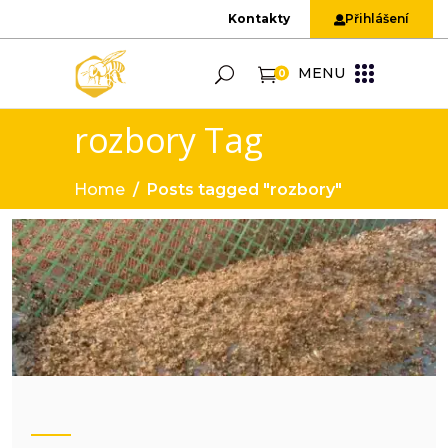
Kontakty
Přihlášení
MENU
0
rozbory Tag
Home
/
Posts tagged "rozbory"