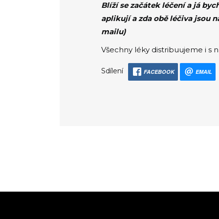
Blíží se začátek léčení a já byc
aplikují a zda obě léčiva jsou 
mailu)
Všechny léky distribuujeme i s 
Sdílení
FACEBOOK
EMAIL