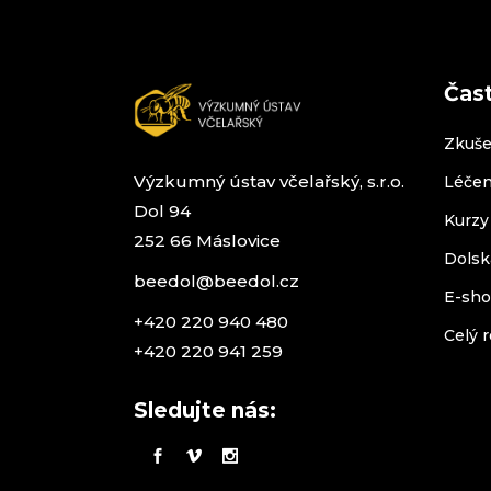
Čas
Zkuše
Výzkumný ústav včelařský, s.r.o.
Léčen
Dol 94
Kurzy
252 66 Máslovice
Dolsk
beedol@beedol.cz
E-sh
+420 220 940 480
Celý r
+420 220 941 259
Sledujte nás: