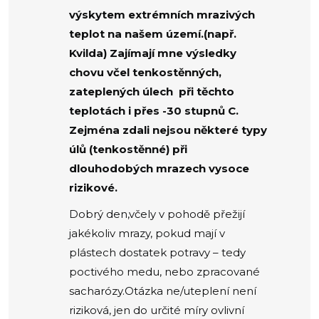
výskytem extrémních mrazivých
teplot na našem území.(např.
Kvilda) Zajímají mne výsledky
chovu včel tenkostěnných,
zateplených úlech při těchto
teplotách i přes -30 stupnů C.
Zejména zdali nejsou některé typy
úlů (tenkostěnné) při
dlouhodobých mrazech vysoce
rizikové.
Dobrý den,včely v pohodě přežijí
jakékoliv mrazy, pokud mají v
plástech dostatek potravy – tedy
poctivého medu, nebo zpracované
sacharózy.Otázka ne/uteplení není
riziková, jen do určité míry ovlivní