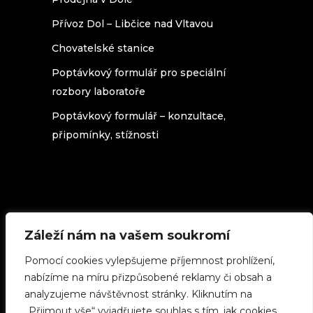
Přívoz Dol – Libčice nad Vltavou
Chovatelské stanice
Poptávkový formulář pro speciální
rozbory laboratoře
Poptávkový formulář – konzultace,
připomínky, stížnosti
Záleží nám na vašem soukromí
Texty na stránkách beedol.cz podléhají
licenci
Creative Commons 3.0 Česká
Pomocí cookies vylepšujeme příjemnost prohlížení,
republika
(použijete-li cokoliv z našich
stránek, uveďte zdroj.)
nabízíme na míru přizpůsobené reklamy či obsah a
analyzujeme návštěvnost stránky. Kliknutím na
„Přijmout vše“ vyjadřujete souhlas s tím, jak cookies