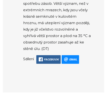
spotřebu zásob. Větší význam, než v
extrémních mrazech, kdy jsou včely
krásně semknuté v kulovitém
hroznu, má uteplení význam později,
kdy je již včelstvo rozvolněné a
vyhřívá větší prostor a plod na 35 °C a
obsednutý prostor zasahuje až ke
stěně úlu. (DT)
Sdílení
FACEBOOK
EMAIL