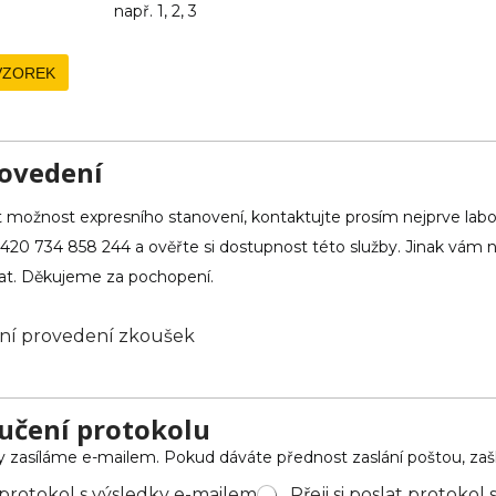
např. 1, 2, 3
 VZOREK
rovedení
 možnost expresního stanovení, kontaktujte prosím nejprve labor
420 734 858 244 a ověřte si dostupnost této služby. Jinak vá
at. Děkujeme za pochopení.
esní provedení zkoušek
učení protokolu
y zasíláme e-mailem. Pokud dáváte přednost zaslání poštou, zašk
at protokol s výsledky e-mailem
Přeji si poslat protokol