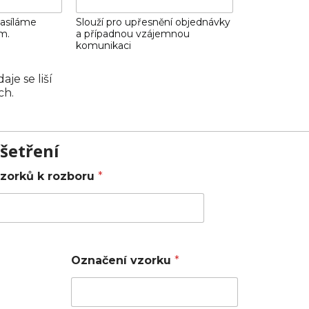
zasíláme
Slouží pro upřesnění objednávky
m.
a případnou vzájemnou
komunikaci
je se liší
ch.
šetření
vzorků k rozboru
*
Označení vzorku
*