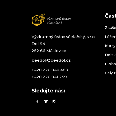
v
e
n
Čas
í
p
r
Zkuše
o
t
Výzkumný ústav včelařský, s.r.o.
Léčen
o
Dol 94
k
Kurzy
o
252 66 Máslovice
Dolsk
l
u
beedol@beedol.cz
E-sh
+420 220 940 480
Celý r
+420 220 941 259
Sledujte nás: