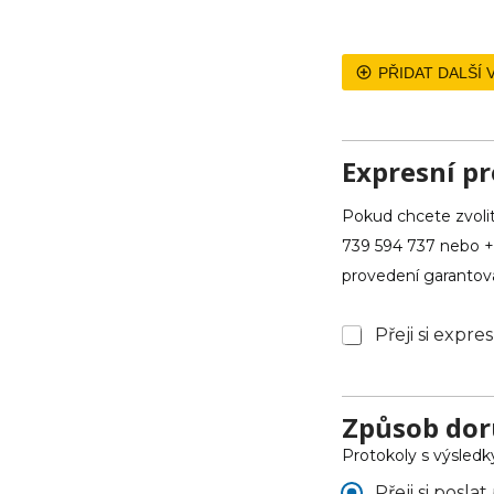
PŘIDAT DALŠÍ
c
e
n
Expresní p
a
d
Pokud chcete zvolit
o
r
739 594 737 nebo +
u
provedení garantov
č
e
n
E
Přeji si expr
í
x
j
p
m
r
é
e
Způsob dor
n
s
o
Protokoly s výsledk
s
I
Z
Přeji si posl