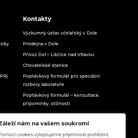
Kontakty
Výzkumný ústav včelařský v Dole
roby
Prodejna v Dole
Přívoz Dol – Libčice nad Vltavou
Chovatelské stanice
DPR)
Poptávkový formulář pro speciální
rozbory laboratoře
Poptávkový formulář – konzultace,
připomínky, stížnosti
Záleží nám na vašem soukromí
Pomocí cookies vylepšujeme příjemnost prohlížení,