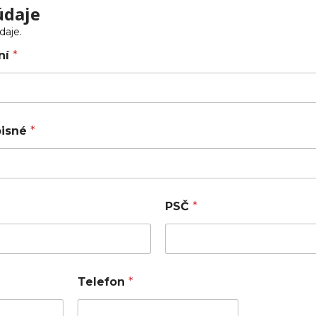
údaje
daje.
ní
*
opisné
*
PSČ
*
Telefon
*