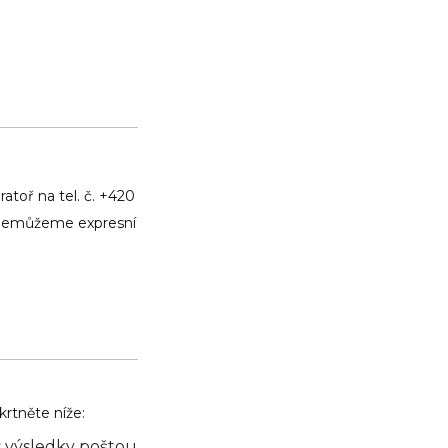
atoř na tel. č. +420
m nemůžeme expresní
rtněte níže:
 s výsledky poštou