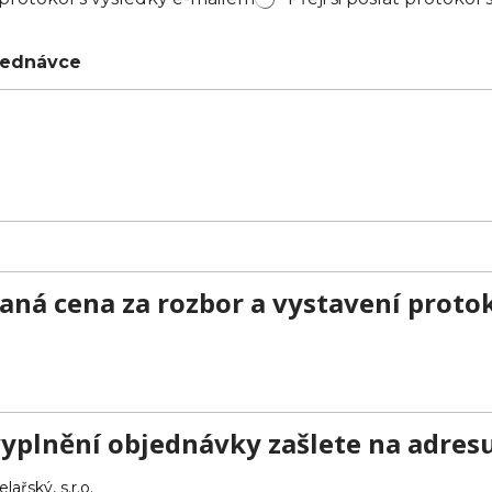
jednávce
aná cena za rozbor a vystavení proto
yplnění objednávky zašlete na adresu
ařský, s.r.o.