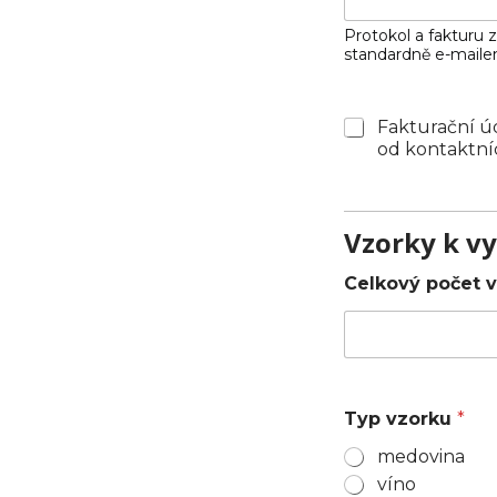
Protokol a fakturu 
standardně e-maile
F
Fakturační úda
a
od kontaktní
k
t
u
r
Vzorky k vy
a
č
Celkový počet 
n
í
a
d
r
e
Typ vzorku
*
s
a
medovina
víno