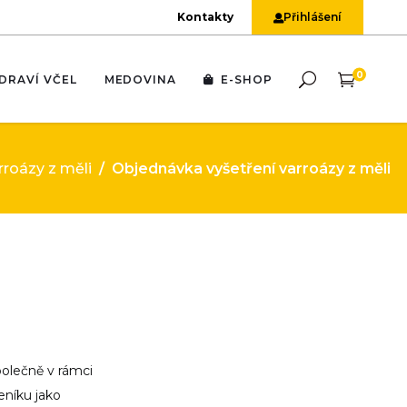
Kontakty
Přihlášení
0
DRAVÍ VČEL
MEDOVINA
E-SHOP
v Dole
měli
říznaky
Dol
Věda a výzkum ve VÚVč
Analýza plemenné příslušnosti
Léčení a přípravky
další parazité
ti varroáze
Liběchov
Výzkum genetiky a šlechtění včel
Detekce rezistence roztočů
Pro OO ČSV
avou
Skřivánek
Výzkum včelích produktů
Pro ZO ČSV a spolky
rroázy z měli
/
Objednávka vyšetření varroázy z měli
Kývalka
Výzkum vlivu pesticidů a
Pro jednotlivce
agrochemikálií na opylovače
Přerov – Žeravice
Kurzy léčení
v Dole
měli
říznaky
Dol
Věda a výzkum ve VÚVč
Analýza plemenné příslušnosti
Léčení a přípravky
Metodiky
Pekařov
Dotazy a odpovědi k léčení
další parazité
ti varroáze
Liběchov
Výzkum genetiky a šlechtění včel
Detekce rezistence roztočů
Pro OO ČSV
avou
Skřivánek
Výzkum včelích produktů
Pro ZO ČSV a spolky
Kývalka
Výzkum vlivu pesticidů a
Pro jednotlivce
agrochemikálií na opylovače
Přerov – Žeravice
Kurzy léčení
Metodiky
Pekařov
Dotazy a odpovědi k léčení
polečně v rámci
eníku jako