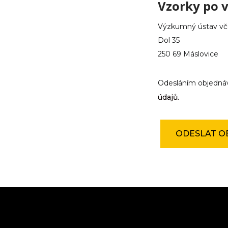
Vzorky po v
o
k
l
Výzkumný ústav včel
á
Dol 35
d
250 69 Máslovice
a
n
á
Odesláním objednáv
c
e
údajů.
n
a
z
a
ODESLAT O
v
y
š
e
t
ř
e
n
í