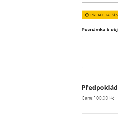
PŘIDAT DALŠÍ
Poznámka k ob
Předpoklád
P
Cena:
100,00 Kč
ř
e
d
p