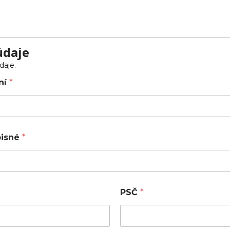
údaje
daje.
ní
*
opisné
*
PSČ
*