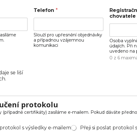
Telefon
*
Registračn
chovatele
zasíláme
Slouží pro upřesnění objednávky
m.
a případnou vzájemnou
Osoba vyplně
komunikaci
údajích. Při
uvedeno na p
0 z 6 maximá
je se liší
ch.
učení protokolu
y (případně certifikáty) zasíláme e-mailem. Pokud dáváte předno
at protokol s výsledky e-mailem
Přeji si poslat protokol