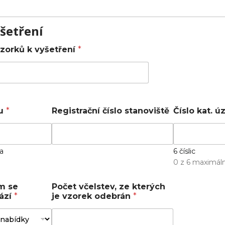
šetření
zorků k vyšetření
*
ku
*
Registrační číslo stanoviště
Číslo kat. ú
da
6 číslic
0 z 6 maximáln
m se
Počet včelstev, ze kterých
hází
*
je vzorek odebrán
*