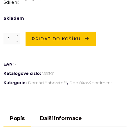
Sdílení:
Skladem
Quantity
PŘIDAT DO KOŠÍKU
EAN:
-
Katalogové číslo:
153301
Kategorie:
Domácí "laboratoř"
,
Doplňkový sortiment
Popis
Další informace