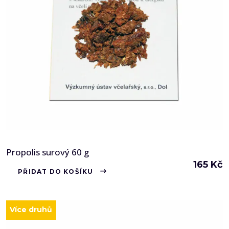
Propolis surový 60 g
165
Kč
PŘIDAT DO KOŠÍKU
Více druhů