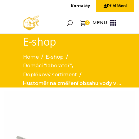
Kontakty
Přihlášení
MENU
0
E-shop
Home
/
E-shop
/
,
Domácí "laboratoř"
Doplňkový sortiment
/
Hustoměr na změření obsahu vody v medu