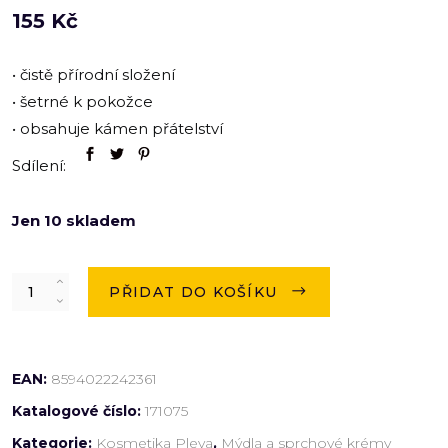
155
Kč
• čistě přírodní složení
• šetrné k pokožce
• obsahuje kámen přátelství
Sdílení:
Jen 10 skladem
Quantity
PŘIDAT DO KOŠÍKU
EAN:
8594022242361
Katalogové číslo:
171075
Kategorie:
Kosmetika Pleva
,
Mýdla a sprchové krémy