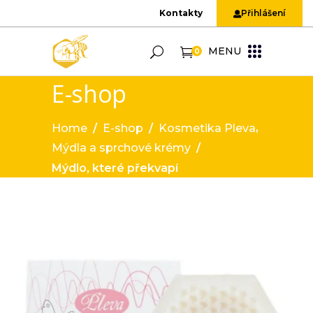
Kontakty
Přihlášení
MENU
0
E-shop
,
Home
/
E-shop
/
Kosmetika Pleva
Mýdla a sprchové krémy
/
Mýdlo, které překvapí