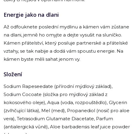
Energie jako na dlani
Až odfouknete poslední mydlinu a kámen vám zůstane
na dlani, jemně ho omyjte a dejte vysušit na sluníčko.
Kámen přátelství, který posiluje partnerské a přátelské
vztahy, se tak nabije a dodá vám spoustu energie. Na
kámen byste měli sahat jenom vy.
Složení
Sodium Rapeseedate (přírodní mýdlový základ),
Sodium Cocoate (složka pro mýdlový základ z
kokosového oleje), Aqua (voda, rozpouštědlo), Glycerin
(zvlhčující látka), Mel (med), Propanediol (nosič pro aloe
vera), Tetrasodium Glutamate Diacetate, Parfum
(antialergická vůně), Aloe barbadensis leaf juice powder