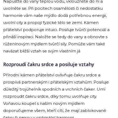
Napusťte do vany teplou vodu, vklouzněte do ní a
uvolněte se. Při pocitech osamělosti či nedostatku
harmonie vám naše mýdlo dodá potřebnou energii,
uvolní city a propojí fyzické tělo se zemí. Kámen
přátelství podporuje intuici. Posiluje tvůrčí potenciál a
přináší inspiraci. Naložte se tedy do vany a obnovte s
růženínovým mýdlem tvůrčí síly. Pomůže vám také
navázat bližší vztah se svým vlastním já
Rozproudí čakru srdce a posiluje vztahy
Přírodní kámen přátelství ovlivňuje čakru srdce a
prospívá partnerským i přátelským vztahům. Posiluje
důležitý trojúhelník spodních a vrchních čaker. Umí
rozproudit čakru srdce, díky tomu uvolňuje city.
Voňavou koupel s naším novým mýdlem
doporučujeme všem, kteří cítí, že mají zablokované
čakry či nejsou v optimální harmonii.