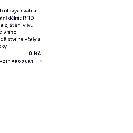
tí úlových vah a
ání dělnic RFID
e zjištění vlivu
zivního
ělství na včely a
áky
0
Kč
AZIT PRODUKT