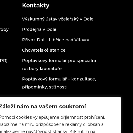
Kontakty
Výzkumný ústav včelařský v Dole
roby
Prodejna v Dole
Přívoz Dol – Libčice nad Vltavou
Chovatelské stanice
DPR)
Poptávkový formulář pro speciální
rozbory laboratoře
Poptávkový formulář – konzultace,
připomínky, stížnosti
Záleží nám na vašem soukromí
Pomocí cookies vylepšujeme příjemnost prohlížení,
nabízíme na míru přizpůsobené reklamy či obsah a
analyzujeme návštěvnost stránky. Kliknutím na