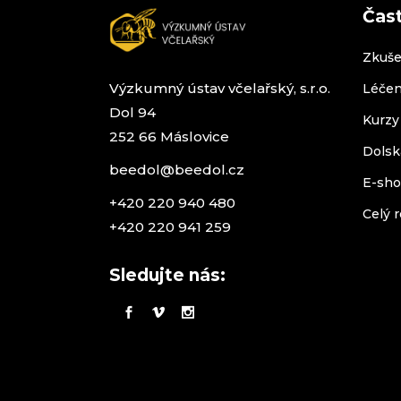
Čas
Zkuše
Výzkumný ústav včelařský, s.r.o.
Léčen
Dol 94
Kurzy
252 66 Máslovice
Dolsk
beedol@beedol.cz
E-sh
+420 220 940 480
Celý r
+420 220 941 259
Sledujte nás: