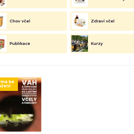
Chov včel
Zdraví včel
Publikace
Kurzy
rma ke
ažení