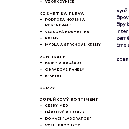
VZORKOVNICE
Využi
KOSMETIKA PLEVA
čipov
PODPORA HOJENÍ A
čipy k
REGENERACE
inten
VLASOVÁ KOSMETIKA
zeměd
KRÉMY
čmel
MÝDLA A SPRCHOVÉ KRÉMY
PUBLIKACE
ZOBR
KNIHY A BROŽURY
OBRAZOVÉ PANELY
E-KNIHY
KURZY
DOPLŇKOVÝ SORTIMENT
ČESKÝ MED
DÁRKOVÉ POUKAZY
DOMÁCÍ "LABORATOŘ"
VČELÍ PRODUKTY