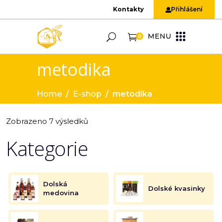
Kontakty
Přihlášení
MENU
0
metodika
Home
/
E-shop
/
metodika
Zobrazeno 7 výsledků
Kategorie
Dolská
Dolské kvasinky
medovina