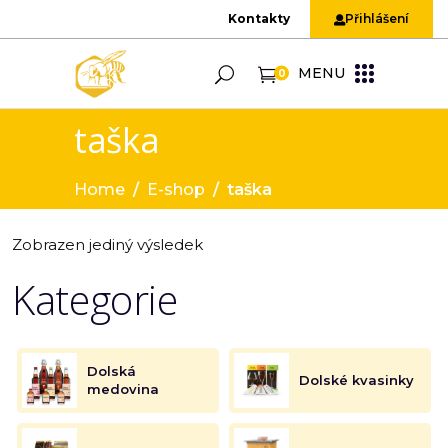
Kontakty
Přihlášení
MENU
0
taška
Home
/
E-shop
/
taška
Zobrazen jediný výsledek
Kategorie
Dolská
Dolské kvasinky
medovina