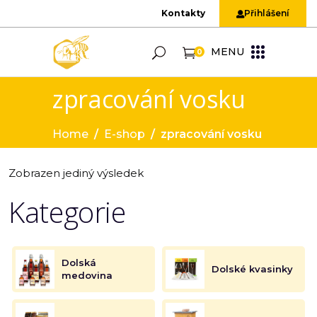
Kontakty
Přihlášení
MENU
0
zpracování vosku
Home
/
E-shop
/
zpracování vosku
Zobrazen jediný výsledek
Kategorie
Dolská
Dolské kvasinky
medovina