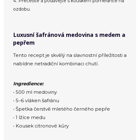
Přeceďte a podávejte s kouskem pomeranče na
ozdobu.
Luxusní šafránová medovina s medem a
pepřem
Tento recept je skvělý na slavnostní příležitosti a
nabídne netradiční kombinaci chutí.
Ingredience:
• 500 ml medoviny
• 5–6 vláken šafránu
• Špetka čerstvě mletého černého pepře
• 1 lžíce medu
• Kousek citronové kůry