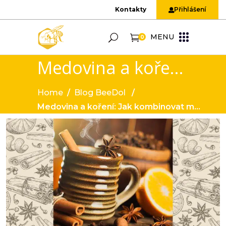
Kontakty
Přihlášení
MENU
0
Medovina a koření: Jak kombinovat medovinu s kořením pro získání dokonalé chuti
Home
/
Blog BeeDol
/
Medovina a koření: Jak kombinovat medovinu s kořením pro získání dokonalé chuti