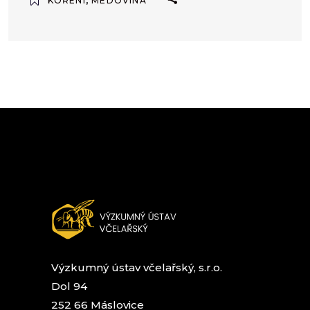
KOŘENÍ
,
MEDOVINA
Výzkumný ústav včelařský, s.r.o.
Dol 94
252 66 Máslovice