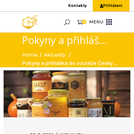
Kontakty
Přihlášení
MENU
0
Pokyny a přihláška do soutěže Český med 2026
Home
/
Aktuality
/
Pokyny a přihláška do soutěže Český med 2026