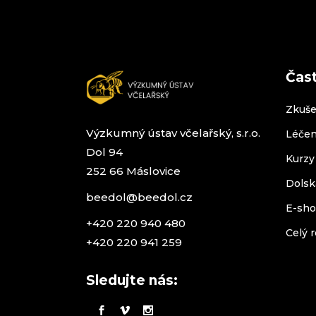
Čas
Zkuše
Výzkumný ústav včelařský, s.r.o.
Léčen
Dol 94
Kurzy
252 66 Máslovice
Dolsk
beedol@beedol.cz
E-sh
+420 220 940 480
Celý r
+420 220 941 259
Sledujte nás: