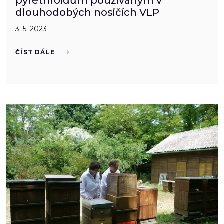
pyrethroidům používaným v
dlouhodobých nosičích VLP
3. 5. 2023
ČÍST DÁLE