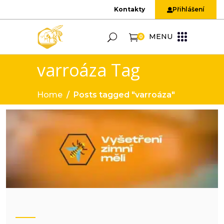
Kontakty
Přihlášení
MENU
0
varroáza Tag
Home
/
Posts tagged "varroáza"