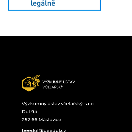
Výzkumný ústav včelařský, s.r.o.
Dol 94
252 66 Máslovice
beedol@beedol.cz