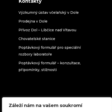
Kontakty
Výzkumný ústav včelařský v Dole
Prodejna v Dole
Přívoz Dol – Libčice nad Vltavou
Chovatelské stanice
Poptávkový formulář pro speciální
rozbory laboratoře
Poptávkový formulář – konzultace,
připomínky, stížnosti
Záleží nám na vašem soukromí
Texty na stránkách beedol.cz podléhají