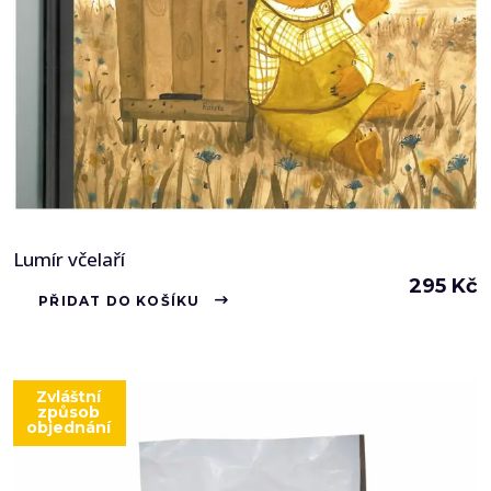
Lumír včelaří
295
Kč
PŘIDAT DO KOŠÍKU
Zvláštní
způsob
objednání