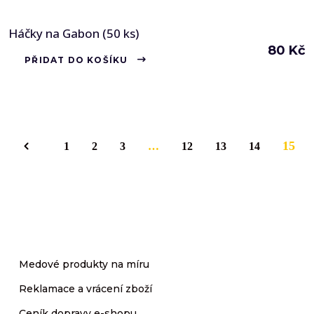
Háčky na Gabon (50 ks)
80
Kč
PŘIDAT DO KOŠÍKU
15
1
2
3
…
12
13
14
Medové produkty na míru
Reklamace a vrácení zboží
Ceník dopravy e-shopu