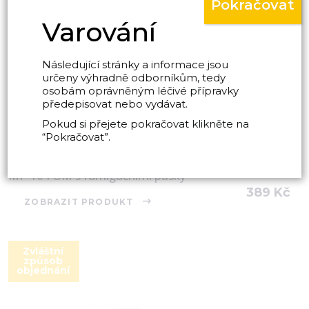
Pokračovat
Varování
Následující stránky a informace jsou
určeny výhradně odborníkům, tedy
osobám oprávněným léčivé přípravky
předepisovat nebo vydávat.
Pokud si přejete pokračovat klikněte na
“Pokračovat”.
MP 10 FUM s fumigačními pásky
389
Kč
ZOBRAZIT PRODUKT
Zvláštní
způsob
objednání