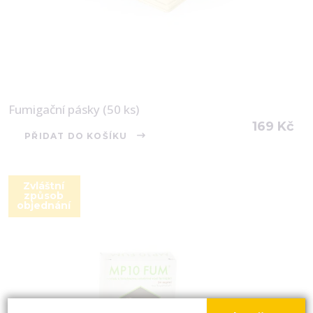
Fumigační pásky (50 ks)
169
Kč
PŘIDAT DO KOŠÍKU
Zvláštní
způsob
objednání