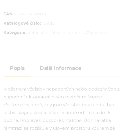
EAN:
8594053380056
Katalogové číslo:
153015
Kategorie:
Veterinární léčiva na předpis
,
Zdraví včel
Popis
Další informace
K ošetření včelstev napadených nebo podezřelých z
napadení ektoparazitickým roztočem
Varroa
destructor
v době, kdy jsou včelstva bez plodu. Typ
léčby: diagnostika a léčení v době od 1. října do 15.
dubna. Přípravek působí kontaktně. Účinná látka
(amitraz) se rozšiřuje v úlovém prostoru kouřem ze