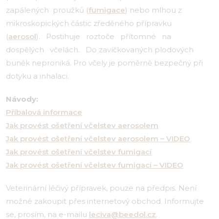
zapálených proužků (
fumigace
) nebo mlhou z
mikroskopických částic zředěného přípravku
(
aerosol
). Postihuje roztoče přítomné na
dospělých včelách. Do zavíčkovaných plodových
buněk neproniká. Pro včely je poměrně bezpečný při
dotyku a inhalaci.
Návody:
Příbalová informace
Jak provést ošetření včelstev aerosolem
Jak provést ošetření včelstev aerosolem – VIDEO
Jak provést ošetření včelstev fumigací
Jak provést ošetření včelstev fumigací – VIDEO
Veterinární léčivý přípravek, pouze na předpis. Není
možné zakoupit přes internetový obchod. Informujte
se, prosím, na e-mailu
leciva@beedol.cz
.