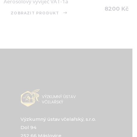
Aerosolový vyvíječ VAT-1a
8200
Kč
ZOBRAZIT PRODUKT
Výzkumný ústav včelařský, s.r.o.
Dol 94
252 66 Máslovice