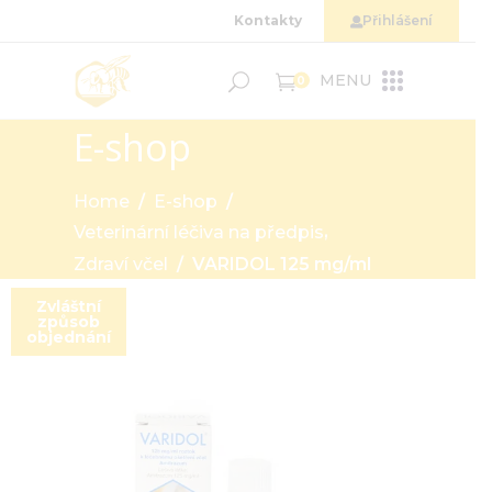
Kontakty
Přihlášení
MENU
0
E-shop
Home
/
E-shop
/
,
Veterinární léčiva na předpis
Zdraví včel
/
VARIDOL 125 mg/ml
Zvláštní
způsob
objednání